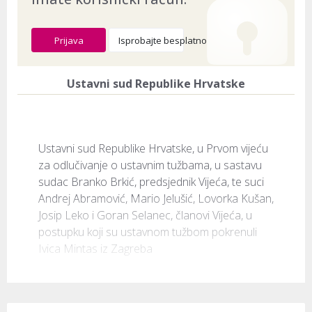
Prijava
Isprobajte besplatno
Ustavni sud Republike Hrvatske
Ustavni sud Republike Hrvatske, u Prvom vijeću 
za odlučivanje o ustavnim tužbama, u sastavu 
sudac Branko Brkić, predsjednik Vijeća, te suci 
Andrej Abramović, Mario Jelušić, Lovorka Kušan, 
Josip Leko i Goran Selanec, članovi Vijeća, u 
postupku koji su ustavnom tužbom pokrenuli 
Ivica Mintas iz Zagreba