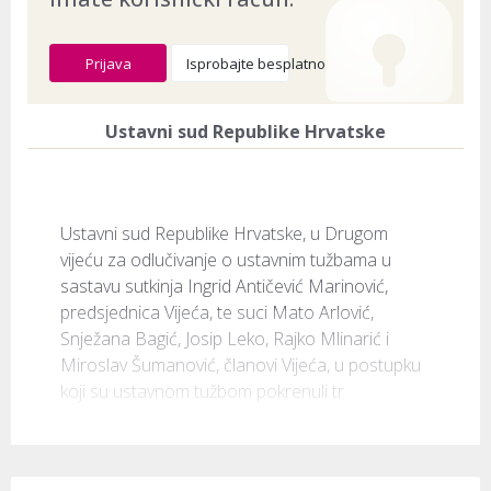
Prijava
Isprobajte besplatno
Ustavni sud Republike Hrvatske
Ustavni sud Republike Hrvatske, u Drugom 
vijeću za odlučivanje o ustavnim tužbama u 
sastavu sutkinja Ingrid Antičević Marinović, 
predsjednica Vijeća, te suci Mato Arlović, 
Snježana Bagić, Josip Leko, Rajko Mlinarić i 
Miroslav Šumanović, članovi Vijeća, u postupku 
koji su ustavnom tužbom pokrenuli tr