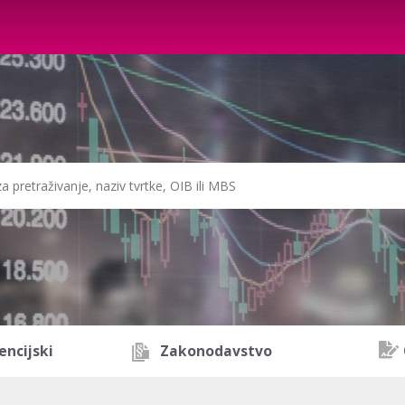
encijski
Zakonodavstvo