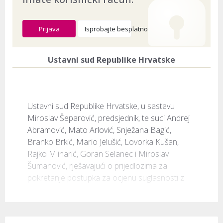
Prijava
Isprobajte besplatno
Ustavni sud Republike Hrvatske
Ustavni sud Republike Hrvatske, u sastavu 
Miroslav Šeparović, predsjednik, te suci Andrej 
Abramović, Mato Arlović, Snježana Bagić, 
Branko Brkić, Mario Jelušić, Lovorka Kušan, 
Rajko Mlinarić, Goran Selanec i Miroslav 
Šumanović, rješavajući o prijedlozima za 
pokretanje postupka za ocjenu suglasnosti z