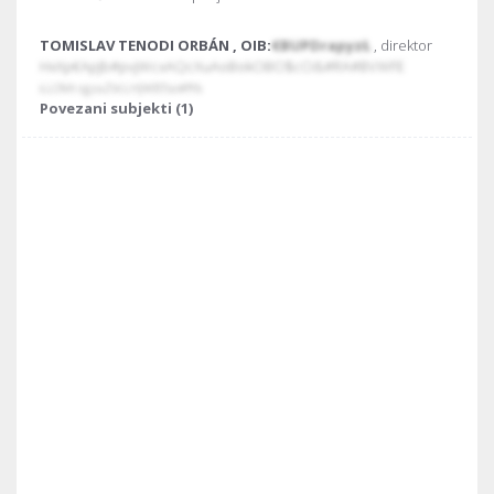
TOMISLAV TENODI ORBÁN , OIB:
€BUPDrapyzŁ
, direktor
HxXp€ApJb#pvjWcxAQcXuAoBokOBO$cO&#RA#BVWFE
ŁLOMrzgzaZVcLHJWBTso#fYb
Povezani subjekti (1)