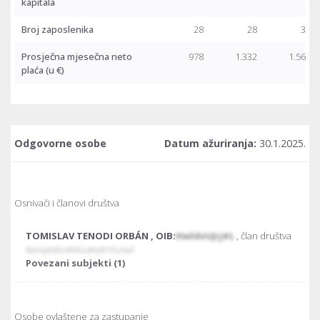
kapitala
Broj zaposlenika
28
28
32
Prosječna mjesečna neto
978
1.332
1.563
plaća
(u €)
Odgovorne osobe
Datum ažuriranja:
30.1.2025.
Osnivači i članovi društva
TOMISLAV TENODI ORBÁN , OIB:
HwldvUJrj#L
, član društva
BbtAp€dEŁWMGv#YyRrTXuNaF
Povezani subjekti (1)
Osobe ovlaštene za zastupanje