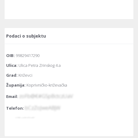
Podaci o subjektu
OIB:
99829417290
Ulica:
Ulica Petra Zrinskog 4 a
Grad:
Križevci
Županija:
Koprivničko-križevačka
zoFb@€#GSpBctczUaV
Email:
bCzZoJweABjW
Telefon:
JZstSCtE
Fax:
Temeljni kapital:
20.000 kuna / 2.654,46 euro (fiksni tečaj konverzije
7.53450)