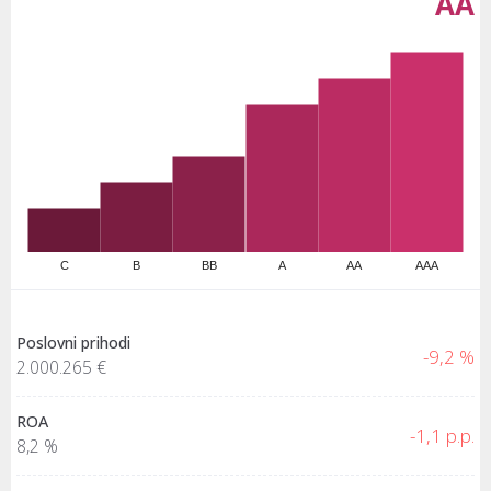
AA
C
B
BB
A
AA
AAA
Poslovni prihodi
-9,2 %
2.000.265 €
ROA
-1,1 p.p.
8,2 %