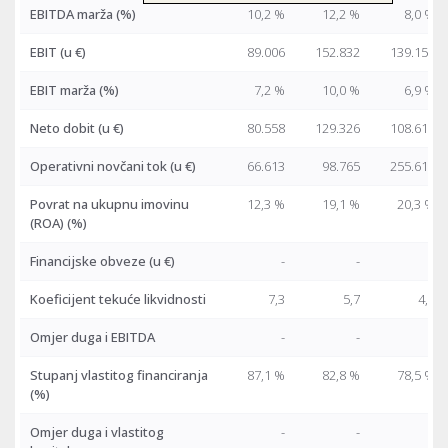
EBITDA marža (%)
10,2 %
12,2 %
8,0 %
EBIT
(u €)
89.006
152.832
139.153
EBIT marža (%)
7,2 %
10,0 %
6,9 %
Neto dobit
(u €)
80.558
129.326
108.614
Operativni novčani tok
(u €)
66.613
98.765
255.614
Povrat na ukupnu imovinu
12,3 %
19,1 %
20,3 %
(ROA) (%)
Financijske obveze
(u €)
-
-
-
Koeficijent tekuće likvidnosti
7,3
5,7
4,5
Omjer duga i EBITDA
-
-
-
Stupanj vlastitog financiranja
87,1 %
82,8 %
78,5 %
(%)
Omjer duga i vlastitog
-
-
-