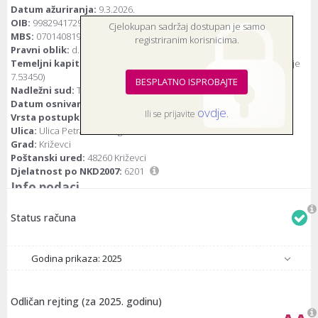
Datum ažuriranja:
9.3.2026.
OIB:
99829417290
Cjelokupan sadržaj dostupan je samo
MBS:
070140819
registriranim korisnicima.
Pravni oblik:
d.o.o.(društvo s ograničenom odgovornošću)
Temeljni kapital:
20.000 kuna / 2.654,46 euro (fiksni tečaj konverzije
7.53450)
BESPLATNO ISPROBAJTE
Nadležni sud:
Trgovački sud u Bjelovaru
Datum osnivanja:
19.5.2016.
ovdje
Ili se prijavite
.
Vrsta postupka:
Bez postupka
Ulica:
Ulica Petra Zrinskog 4 a
Grad:
Križevci
Poštanski ured:
48260 Križevci
Djelatnost po NKD2007:
6201
Info podaci
Status računa
Godina prikaza: 2025
Odličan rejting (za 2025. godinu)