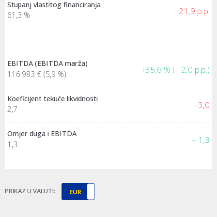
Stupanj vlastitog financiranja
-21,9 p.p.
61,3 %
EBITDA (EBITDA marža)
+35,6 % (+ 2,0 p.p.)
116.983 €
(5,9 %)
Koeficijent tekuće likvidnosti
-3,0
2,7
Omjer duga i EBITDA
+ 1,3
1,3
PRIKAZ U VALUTI:
EUR
HRK