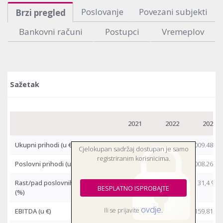
Poslovanje
Povezani subjekti
Brzi pregled
Bankovni računi
Postupci
Vremeplov
Sažetak
2021
2022
2023
Ukupni prihodi
(u €)
1.251.169
1.539.256
2.009.488
Cjelokupan sadržaj dostupan je samo
registriranim korisnicima.
Poslovni prihodi
(u €)
1.238.496
1.528.593
2.008.267
Rast/pad poslovnih prihoda
24,8 %
23,4 %
31,4 %
BESPLATNO ISPROBAJTE
(%)
ovdje
Ili se prijavite
.
EBITDA
(u €)
125.772
187.000
159.818