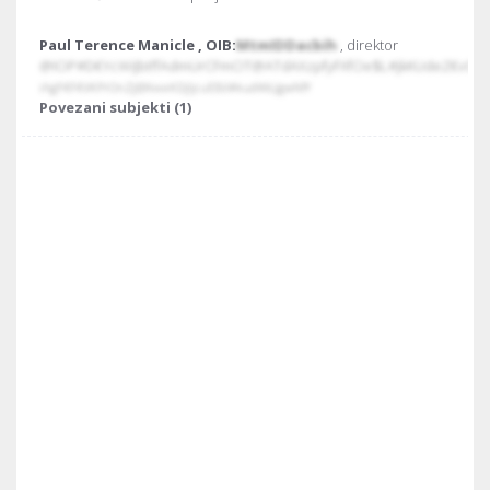
Paul Terence Manicle , OIB:
MtmIDDacbih
, direktor
@IOP#D€YcWiJbtffAdmUrCFmOT@ATdAXzpfyFXfOe$L#jkKUdeZ€vOv
iAgF€F€VKPrOnZj@XvvxKDjIjcuEBil#kudWŁJgwNfY
Povezani subjekti (1)