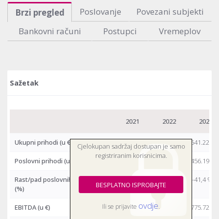
Poslovanje
Povezani subjekti
Brzi pregled
Bankovni računi
Postupci
Vremeplov
Sažetak
2021
2022
2023
Ukupni prihodi
(u €)
5.854.931
9.353.686
5.541.221
Cjelokupan sadržaj dostupan je samo
registriranim korisnicima.
Poslovni prihodi
(u €)
5.835.943
9.303.836
5.456.199
Rast/pad poslovnih prihoda
86,9 %
59,4 %
-41,4 %
BESPLATNO ISPROBAJTE
(%)
ovdje
Ili se prijavite
.
EBITDA
(u €)
527.601
873.274
775.720