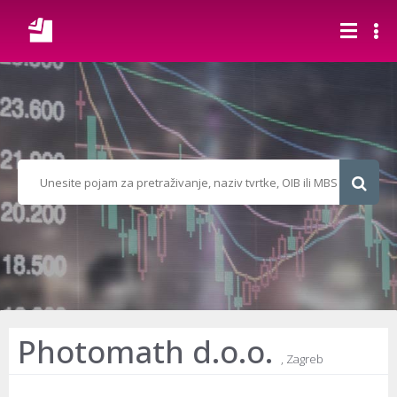
Photomath d.o.o.
, Zagreb