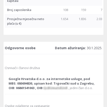
kapitala
Broj zaposlenika
108
159
71
Prosječna mjesečna neto
1.654
1.836
2.036
plaća
(u €)
Odgovorne osobe
Datum ažuriranja:
30.1.2025.
Osnivači i članovi društva
Google Hrvatska d.o.o. za internetske usluge, pod
MBS: 080694830, upisan kod: Trgovački sud u Zagrebu,
OIB: 06861541063 , OIB:
QcBUmaSdUnR
, jedini član d.o.o.
Osobe ovlaštene za zastupanje