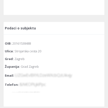
Podaci o subjektu
OIB:
20161538488
Ulica:
Strojarska cesta 20
Grad:
Zagreb
Županija:
Grad Zagreb
UZGwEvBXYŁDzeWXcbQzUikxjy
Email:
&N€OPŁjklPpc
Telefon:
mqOAKN#h$€Ł
Fax:
Temeljni kapital:
20.000 kuna / 2.654,46 euro (fiksni tečaj konverzije
7.53450)