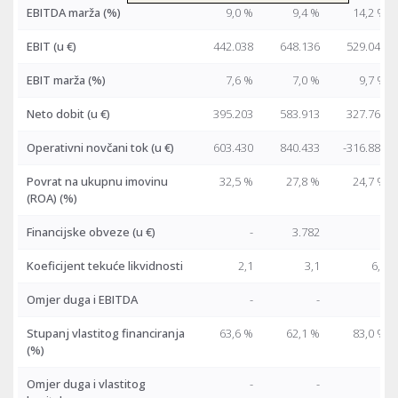
EBITDA marža (%)
9,0 %
9,4 %
14,2 %
EBIT
(u €)
442.038
648.136
529.041
EBIT marža (%)
7,6 %
7,0 %
9,7 %
Neto dobit
(u €)
395.203
583.913
327.763
Operativni novčani tok
(u €)
603.430
840.433
-316.886
Povrat na ukupnu imovinu
32,5 %
27,8 %
24,7 %
(ROA) (%)
Financijske obveze
(u €)
-
3.782
-
Koeficijent tekuće likvidnosti
2,1
3,1
6,7
Omjer duga i EBITDA
-
-
-
Stupanj vlastitog financiranja
63,6 %
62,1 %
83,0 %
(%)
Omjer duga i vlastitog
-
-
-