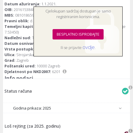
Datum ažuriranja:
1.1.2021.
OIB:
20161538488
Cjelokupan sadržaj dostupan je samo
MBS:
081018659
registriranim korisnicima.
Pravni oblik:
d.o.o.(društvo s ograničenom odgovornošću)
Temeljni kapital:
20.000 kuna / 2.654,46 euro (fiksni tečaj konverzije
7.53450)
BESPLATNO ISPROBAJTE
Nadležni sud:
Trgovački sud u Zagrebu
Datum osnivanja:
8.3.2016.
ovdje
Ili se prijavite
.
Vrsta postupka:
Bez postupka
Ulica:
Strojarska cesta 20
Grad:
Zagreb
Poštanski ured:
10000 Zagreb
Djelatnost po NKD2007:
6201
Info podaci
Status računa
Godina prikaza: 2025
Loš rejting (za 2025. godinu)