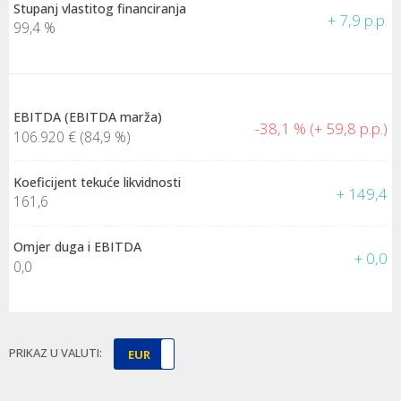
Stupanj vlastitog financiranja
+ 7,9 p.p.
99,4 %
EBITDA (EBITDA marža)
-38,1 % (+ 59,8 p.p.)
106.920 €
(84,9 %)
Koeficijent tekuće likvidnosti
+ 149,4
161,6
Omjer duga i EBITDA
+ 0,0
0,0
PRIKAZ U VALUTI:
EUR
HRK