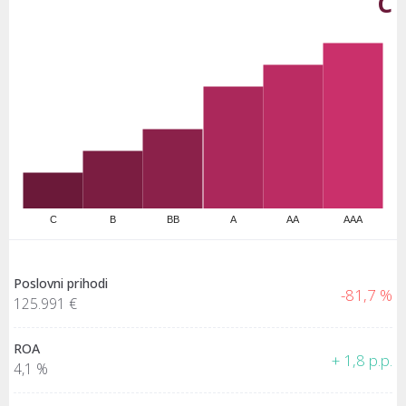
C
C
B
BB
A
AA
AAA
Poslovni prihodi
-81,7 %
125.991 €
ROA
+ 1,8 p.p.
4,1 %