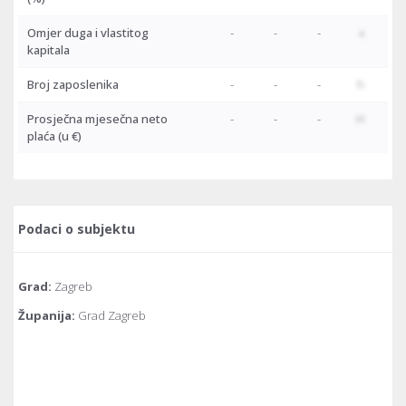
Omjer duga i vlastitog
-
-
-
x
kapitala
Broj zaposlenika
-
-
-
h
Prosječna mjesečna neto
-
-
-
H
plaća
(u €)
Podaci o subjektu
Grad:
Zagreb
Županija:
Grad Zagreb