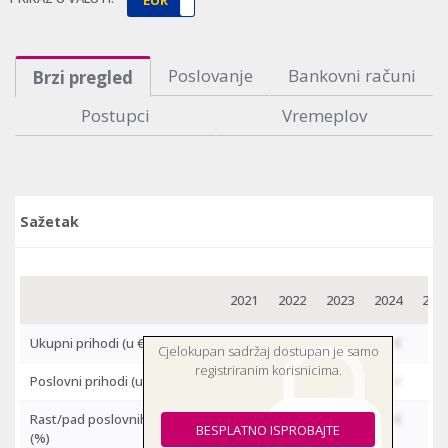
Poslovanje
Bankovni računi
Brzi pregled
Postupci
Vremeplov
Sažetak
2021
2022
2023
2024
202
Ukupni prihodi
(u €)
-
-
-
€
Cjelokupan sadržaj dostupan je samo
registriranim korisnicima.
Poslovni prihodi
(u €)
-
-
-
V
Rast/pad poslovnih prihoda
-
-
-
€
BESPLATNO ISPROBAJTE
(%)