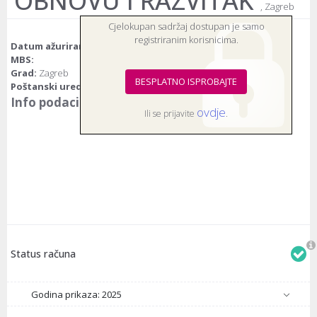
OBNOVU I RAZVITAK
, Zagreb
Cjelokupan sadržaj dostupan je samo
registriranim korisnicima.
Datum ažuriranja:
18.10.2014.
MBS:
Grad:
Zagreb
BESPLATNO ISPROBAJTE
Poštanski ured:
10000 Zagreb
Info podaci
ovdje
Ili se prijavite
.
Status računa
Godina prikaza: 2025