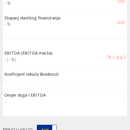
- p.p.
- %
Stupanj vlastitog financiranja
- p.p.
- %
EBITDA (EBITDA marža)
- % (- p.p.)
- (- %)
Koeficijent tekuće likvidnosti
-
-
Omjer duga i EBITDA
-
-
PRIKAZ U VALUTI:
EUR
HRK