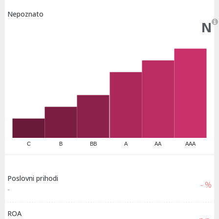
Nepoznato
N
C
B
BB
A
AA
AAA
Poslovni prihodi
- %
-
ROA