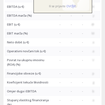
ovdje
Ili se prijavite
.
EBITDA
(u €)
-
-
-
B
EBITDA marža (%)
-
-
-
y
EBIT
(u €)
-
-
-
@
EBIT marža (%)
-
-
-
M
Neto dobit
(u €)
-
-
-
a
Operativni novčani tok
(u €)
-
-
-
a
Povrat na ukupnu imovinu
-
-
-
V
(ROA) (%)
Financijske obveze
(u €)
-
-
-
p
Koeficijent tekuće likvidnosti
-
-
-
g
Omjer duga i EBITDA
-
-
-
b
Stupanj vlastitog financiranja
-
-
-
a
(%)