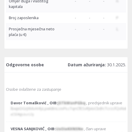
Omjer duga i vlastitog
-
-
-
n
kapitala
Broj zaposlenika
-
-
-
P
Prosječna mjesečna neto
-
-
-
L
plaća
(u €)
Odgovorne osobe
Datum ažuriranja:
30.1.2025.
Osobe ovlaštene za zastupanje
Davor Tomašković , OIB:
JSTkWsnPGbq
, predsjednik uprave
lbwjeDGrJXMvAHlyLpwldtnLUoPŁcTqnCfESvRJxIoCb@cTcrzcfQvNxtk
aCSD#gŁdurLOy
VESNA SANJKOVIĆ , OIB:
UsOixKXNSNe
, član uprave