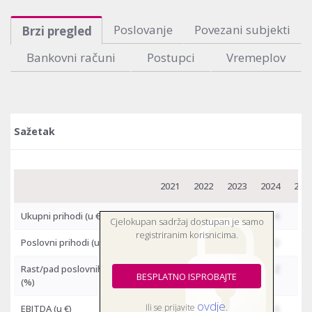
Poslovanje
Povezani subjekti
Brzi pregled
Bankovni računi
Postupci
Vremeplov
Sažetak
2021
2022
2023
2024
202
Ukupni prihodi
(u €)
-
-
-
A
Cjelokupan sadržaj dostupan je samo
registriranim korisnicima.
Poslovni prihodi
(u €)
-
-
-
Q
Rast/pad poslovnih prihoda
-
-
-
Z
BESPLATNO ISPROBAJTE
(%)
ovdje
Ili se prijavite
.
EBITDA
(u €)
-
-
-
G