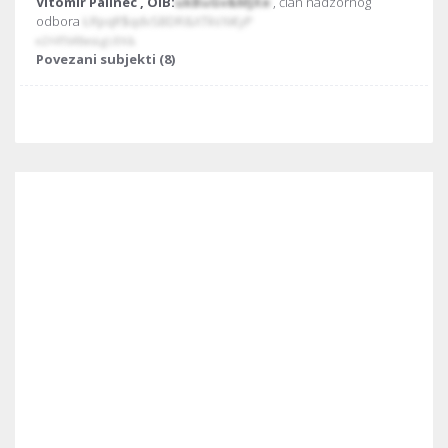
Vitomir Palinec , OIB:
ukBuGv&MJXe
, član nadzornog
odbora
ŁRpqR$qdvSBDR&XTkVXi€yP
eZARTbRBesŁgUEK&
Povezani subjekti (8)
Hana Zoričić , OIB:
EŁ#Udthpyob
, član nadzornog odbora
RxsvfHCKQRkWBeQdQSVDPZY
SiEdrryQZ
ERIKA ZGRABLIĆ , OIB:
kŁŁKr@ZZRzz
, član nadzornog
odbora
laiywMPQXclMyZZNbjQYYAK
sBfGrTy&rVfty
Povezani subjekti (1)
Matilda Mrković Kalik , OIB:
ŁLnebhz@ŁtH
, član nadzornog
odbora
rRq@vBabkPwwRGe@egzwSlh
NP&r@xHNsOYVZi#Gq#EI
Roberto Škopac , OIB:
jJVVY@jVWF&
, predsjednik
nadzornog odbora
uFqcozPdjdBEizrFUjZJ&Nd
@E#gTŁNrwmSjPpGMNaWb