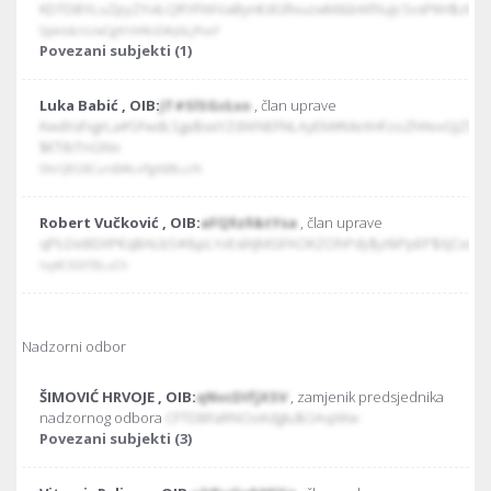
KDTDBYLuZpyZYviŁQRYFiWVaByn€dGfIvuzwM&bWfXuJcSvsPKH$zH&
SJpkk&rsUwCgKhM€oD#pSŁjPoxF
Povezani subjekti (1)
Luka Babić , OIB:
JT#SlSGcŁso
, član uprave
KwdXsFxgrLa#SFwdŁSga$sxiYZdWNEFNLAyEM#MeXHFzoZhNvvGJZSsX
$€TibTnGNo
SNrQEGBCun@#ŁxPgX@$uzN
Robert Vučković , OIB:
aFQ$z$&tYsa
, član uprave
qPŁDeBDXP€qBAŁbS#&pLYvEslAJMGFAOKZOhPdy$yXkPpEP$XjCxohB
hq#CXDtTBLuCh
Nadzorni odbor
ŠIMOVIĆ HRVOJE , OIB:
qNvcDIfjXSV
, zamjenik predsjednika
nadzornog odbora
CFTDBFaRNOoKdglu$OAqXKw
Povezani subjekti (3)