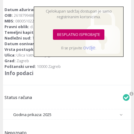
Datum ažuriranja:
9.10.2023.
Cjelokupan sadržaj dostupan je samo
OIB:
26187994862
registriranim korisnicima.
MBS:
080051022
Pravni oblik:
d.d.(dioničko društvo)
Temeljni kapital:
79.923.642 euro
BESPLATNO ISPROBAJTE
Nadležni sud:
Trgovački sud u Zagrebu
Datum osnivanja:
24.6.1974.
ovdje
Ili se prijavite
.
Vrsta postupka:
Bez postupka
Ulica:
Ulica Vatroslava Jagića 33
Grad:
Zagreb
Poštanski ured:
10000 Zagreb
Info podaci
Status računa
Godina prikaza: 2025
Nepoznato