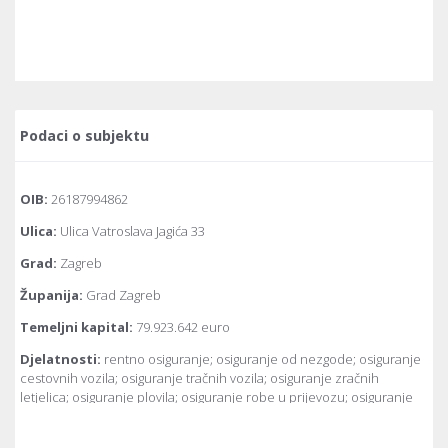
Povezani subjekti (8)
Hrvoje Patajac , OIB:
kiEtcnyPs@$
, član nadzornog odbora
AhhsYtS&eWsKXPQbVOWLpfs
yVŁHDmH€ŁzrRBo&nY#eyEyXndMLc
Povezani subjekti (5)
Podaci o subjektu
OIB:
26187994862
Ulica:
Ulica Vatroslava Jagića 33
Grad:
Zagreb
Županija:
Grad Zagreb
Temeljni kapital:
79.923.642 euro
Djelatnosti:
rentno osiguranje; osiguranje od nezgode; osiguranje
cestovnih vozila; osiguranje tračnih vozila; osiguranje zračnih
letjelica; osiguranje plovila; osiguranje robe u prijevozu; osiguranje
od požara i elementarnih šteta; ostala osiguranja imovine; osiguranje
od odgovornosti za upotrebu motornih vozila; osiguranje od