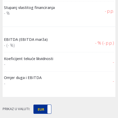
Stupanj vlastitog financiranja
- p.p.
- %
EBITDA (EBITDA marža)
- % (- p.p.)
- (- %)
Koeficijent tekuće likvidnosti
-
-
Omjer duga i EBITDA
-
-
PRIKAZ U VALUTI:
EUR
HRK