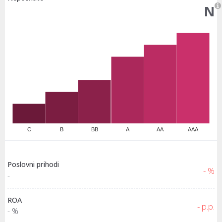
N
C
B
BB
A
AA
AAA
Poslovni prihodi
- %
-
ROA
- p.p.
- %