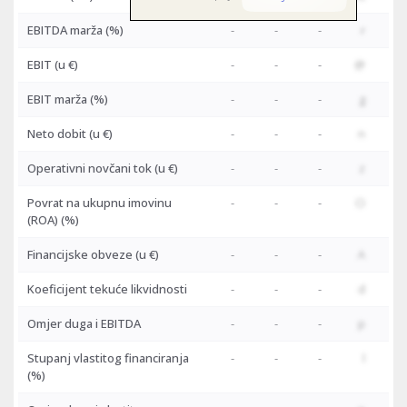
EBITDA marža (%)
-
-
-
r
EBIT
(u €)
-
-
-
@
EBIT marža (%)
-
-
-
g
Neto dobit
(u €)
-
-
-
n
Operativni novčani tok
(u €)
-
-
-
z
Povrat na ukupnu imovinu
-
-
-
O
(ROA) (%)
Financijske obveze
(u €)
-
-
-
A
Koeficijent tekuće likvidnosti
-
-
-
d
Omjer duga i EBITDA
-
-
-
p
Stupanj vlastitog financiranja
-
-
-
l
(%)