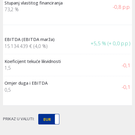
Stupanj vlastitog financiranja
-0,8 p.p.
73,2 %
EBITDA (EBITDA marža)
+5,5 % (+ 0,0 p.p.)
15.134.439 €
(4,0 %)
Koeficijent tekuće likvidnosti
-0,1
1,5
Omjer duga i EBITDA
-0,1
0,5
PRIKAZ U VALUTI:
EUR
HRK