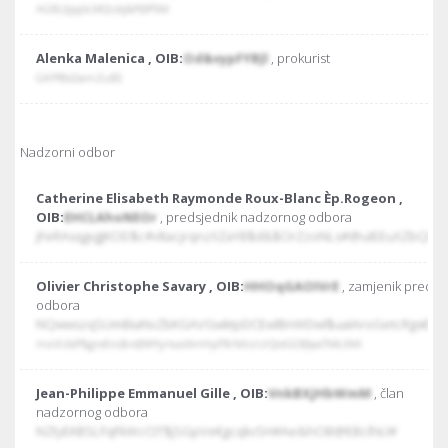
AGBUJpyJiŁMQUdj&P@PSM
Alenka Malenica , OIB:
Od&vypFYBJl
, prokurist
GKPfBsDamZuBS
Nadzorni odbor
Catherine Elisabeth Raymonde Roux-Blanc Èp.Rogeon ,
OIB:
EHCLAhoNEOr
, predsjednik nadzornog odbora
jFeRAsqgvgJKOD$c#vltacjrqnzXZaYB$d&$OrZzoNLs#@uIEEuXZbQG
Olivier Christophe Savary , OIB:
HHOqGAOIVrE
, zamjenik preds
odbora
NQwwszqSUmBiaNvZbKGAVGwktpDCEwlBnWDwl$uaIAroGetcRgs€Pr
mxVUIdP$greEns$n@WYyrkasNnHipTRrMiizUrQotGO@paTMŁXMi
Jean-Philippe Emmanuel Gille , OIB:
VnkBXjHbWmM
, član
nadzornog odbora
NZtyEKBSLFqFkWcCtT$jSGpVe€gcqkvSH#Ae&hOB@EBclhŁl#