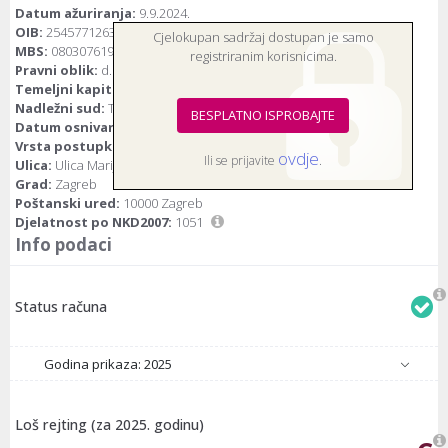
Datum ažuriranja:
9.9.2024.
OIB:
25457712630
Cjelokupan sadržaj dostupan je samo
MBS:
080307619
registriranim korisnicima.
Pravni oblik:
d.d.(dioničko društvo)
Temeljni kapital:
39.816.843 euro
Nadležni sud:
Trgovački sud u Zagrebu
BESPLATNO ISPROBAJTE
Datum osnivanja:
2.8.1999.
Vrsta postupka:
Bez postupka
ovdje
Ili se prijavite
.
Ulica:
Ulica Marijana Čavića 9
Grad:
Zagreb
Poštanski ured:
10000 Zagreb
Djelatnost po NKD2007:
1051
Info podaci
Status računa
Godina prikaza: 2025
Loš rejting (za 2025. godinu)