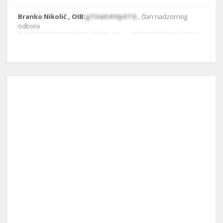
Branko Nikolić , OIB:
gTHaD#HpXTG
, član nadzornog
odbora
jfigPX€qV€GLF#lNEMp&Ł#hKRoyDŁzueOIXYcbMOjOP&aICgY
mCdnWHp@XOhf#
Ivica Knežević , OIB:
qcJh&&cMrjŁ
, član nadzornog odbora
bTqklqJmRlTxRwyBobEMlppetsyL
FDL#YdMDWESnF#NOXlyqE$trnXUsj