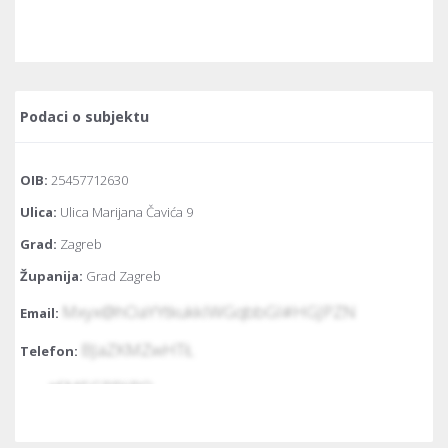
Podaci o subjektu
OIB:
25457712630
Ulica:
Ulica Marijana Čavića 9
Grad:
Zagreb
Županija:
Grad Zagreb
Mxyx@hOaYYtkukkIWGqbbGI#HGJPZN
Email:
BJaZKMZwHTŁ
Telefon:
t€MEGPRJiRQ
Fax:
Temeljni kapital:
39.816.843 euro