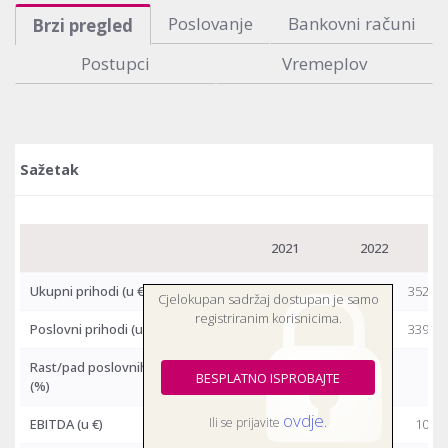
Poslovanje
Bankovni računi
Brzi pregled
Postupci
Vremeplov
Sažetak
2021
2022
Ukupni prihodi
(u €)
282.600.398
334.647.337
352.94
Cjelokupan sadržaj dostupan je samo
registriranim korisnicima.
Poslovni prihodi
(u €)
249.794.903
314.475.460
339.19
Rast/pad poslovnih prihoda
9,5 %
25,9 %
BESPLATNO ISPROBAJTE
(%)
ovdje
Ili se prijavite
.
EBITDA
(u €)
3.256.227
-877.352
10.28