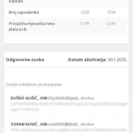
kapitala
Broj zaposlenika
1220
1234
Prosječna mjesečna neto
1.179
1.270
plaća
(u €)
Odgovorne osobe
Datum ažuriranja:
30.1.2025.
Osobe ovlaštene za zastupanje
DUŠKO GLIŠIĆ , OIB:
EYp#wEuBqw&
, direktor
cŁPNŁ#iqDMfmvTWkLHCPXbFnDBXPUqVŁmcOqeYMI@ywUeszgaai#n
SwgŁTFlFt##RfkqIRI
ZORAN KOVIĆ , OIB:
xu#IbRF@Nw&
, direktor
PPlkcee€sfauVuŁsQŁWJZxuldbKUO#WyvIelPmCGMKeiWAfUcfv@xmc