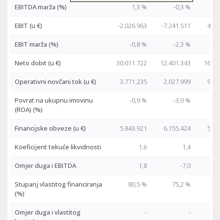
EBITDA marža (%)
1,3 %
-0,3 %
EBIT
(u €)
-2.026.963
-7.241.511
4.02
EBIT marža (%)
-0,8 %
-2,3 %
Neto dobit
(u €)
30.011.722
12.401.343
16.70
Operativni novčani tok
(u €)
3.771.235
2.027.999
9.83
Povrat na ukupnu imovinu
-0,9 %
-3,0 %
(ROA) (%)
Financijske obveze
(u €)
5.843.921
6.155.424
5.81
Koeficijent tekuće likvidnosti
1,6
1,4
Omjer duga i EBITDA
1,8
-7,0
Stupanj vlastitog financiranja
80,5 %
75,2 %
7
(%)
Omjer duga i vlastitog
-
-