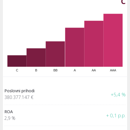
C
C
B
BB
A
AA
AAA
Poslovni prihodi
+5,4 %
380.377.147 €
ROA
+ 0,1 p.p.
2,9 %