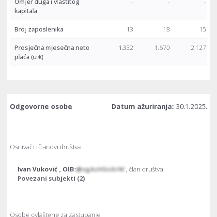
Omjer duga i vlastitog
-
-
-
kapitala
Broj zaposlenika
13
18
15
Prosječna mjesečna neto
1.332
1.670
2.127
plaća
(u €)
Odgovorne osobe
Datum ažuriranja:
30.1.2025.
Osnivači i članovi društva
Ivan Vuković , OIB:
@sgAcHSnXrW
, član društva
Povezani subjekti (2)
Osobe ovlaštene za zastupanje