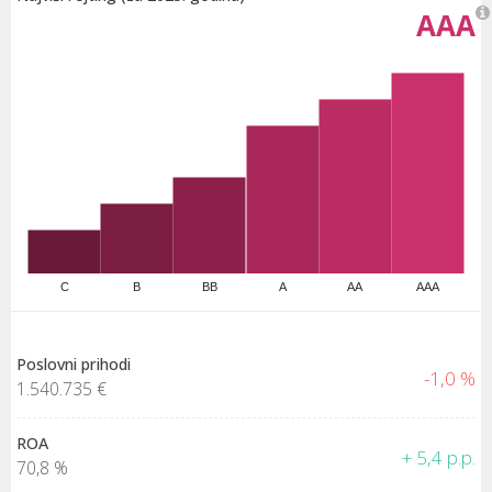
AAA
C
B
BB
A
AA
AAA
Poslovni prihodi
-1,0 %
1.540.735 €
ROA
+ 5,4 p.p.
70,8 %