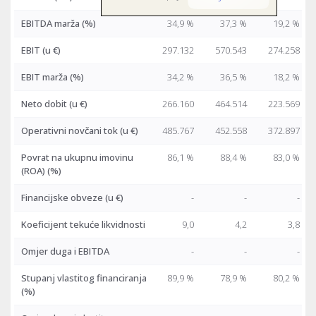
EBITDA marža (%)
34,9 %
37,3 %
19,2 %
EBIT
(u €)
297.132
570.543
274.258
EBIT marža (%)
34,2 %
36,5 %
18,2 %
Neto dobit
(u €)
266.160
464.514
223.569
Operativni novčani tok
(u €)
485.767
452.558
372.897
Povrat na ukupnu imovinu
86,1 %
88,4 %
83,0 %
(ROA) (%)
Financijske obveze
(u €)
-
-
-
Koeficijent tekuće likvidnosti
9,0
4,2
3,8
Omjer duga i EBITDA
-
-
-
Stupanj vlastitog financiranja
89,9 %
78,9 %
80,2 %
(%)