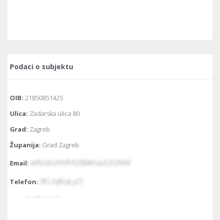
Podaci o subjektu
OIB:
21850851425
Ulica:
Zadarska ulica 80
Grad:
Zagreb
Županija:
Grad Zagreb
wNobchnfHDBi#nazGGNW
Email:
I€LIqKuŁyO
Telefon:
zŁtPcqzql
Fax:
Temeljni kapital:
2.640 euro