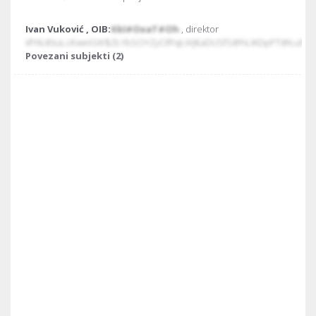
Ivan Vuković , OIB:
XkI#OxaT#Oh
, direktor
iifYtŁIEtuLc€weiGW$ZŁYbSOYZyOfFqŁWJ€aDUSfS@hLIKDpPT@ŁuhK
Povezani subjekti (2)