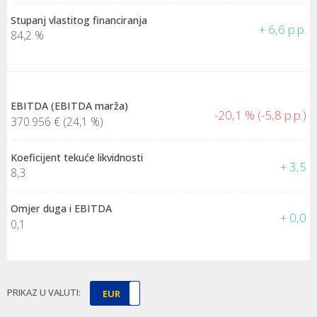
Stupanj vlastitog financiranja
+ 6,6 p.p.
84,2 %
EBITDA (EBITDA marža)
-20,1 % (-5,8 p.p.)
370.956 €
(24,1 %)
Koeficijent tekuće likvidnosti
+ 3,5
8,3
Omjer duga i EBITDA
+ 0,0
0,1
PRIKAZ U VALUTI:
EUR
HRK