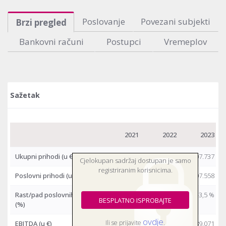
Poslovanje
Povezani subjekti
Brzi pregled
Bankovni računi
Postupci
Vremeplov
Sažetak
2021
2022
2023
Ukupni prihodi
(u €)
869.588
1.562.107
1.507.737
Cjelokupan sadržaj dostupan je samo
registriranim korisnicima.
Poslovni prihodi
(u €)
869.442
1.561.801
1.507.558
Rast/pad poslovnih prihoda
0,8 %
79,6 %
-3,5 %
BESPLATNO ISPROBAJTE
(%)
ovdje
Ili se prijavite
.
EBITDA
(u €)
303.598
582.828
289.071