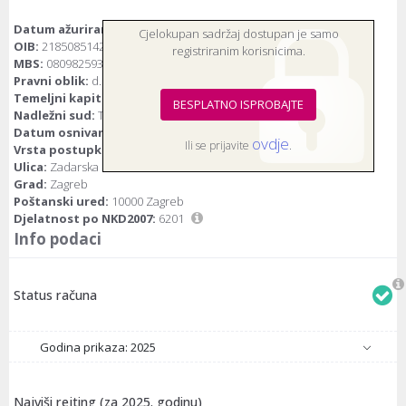
Datum ažuriranja:
15.7.2026.
Cjelokupan sadržaj dostupan je samo
OIB:
21850851425
registriranim korisnicima.
MBS:
080982593
Pravni oblik:
d.o.o.(društvo s ograničenom odgovornošću)
Temeljni kapital:
2.640 euro
BESPLATNO ISPROBAJTE
Nadležni sud:
Trgovački sud u Zagrebu
Datum osnivanja:
23.7.2015.
ovdje
Ili se prijavite
.
Vrsta postupka:
Bez postupka
Ulica:
Zadarska ulica 80
Grad:
Zagreb
Poštanski ured:
10000 Zagreb
Djelatnost po NKD2007:
6201
Info podaci
Status računa
Godina prikaza: 2025
Najviši rejting (za 2025. godinu)