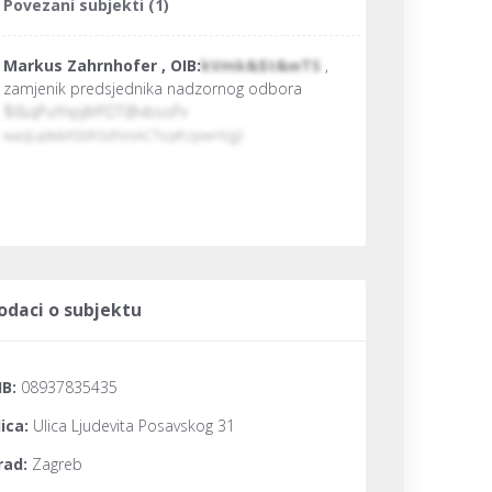
Povezani subjekti (1)
Markus Zahrnhofer , OIB:
kVmk&$t&wTS
,
zamjenik predsjednika nadzornog odbora
$l&qPuYnpjllrPDT@vbsoPv
waojLqdebXSbRGdNntACTŁq#UyiwHVgjl
Michael Inthaler , OIB:
vGPhKM&LFJN
, član
nadzornog odbora
ZusMZhuŁnMbxqtPTImWGwow
bANmcgExOvcbgFWXggh$YUOft$
odaci o subjektu
Martin Majhen , OIB:
zuepCXq@RLM
, član
nadzornog odbora
$RZjVNCORpNrPwgPtXGsoyh
IB:
08937835435
nPTesFritLLkOIRDGMQcMlCOzcH&gKZdCqrU
lica:
Ulica Ljudevita Posavskog 31
rad:
Zagreb