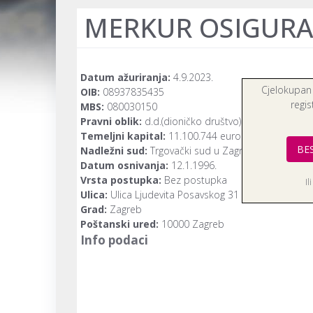
MERKUR OSIGURAN
Datum ažuriranja:
4.9.2023.
Cjelokupan
OIB:
08937835435
regis
MBS:
080030150
Pravni oblik:
d.d.(dioničko društvo)
Temeljni kapital:
11.100.744 euro
BE
Nadležni sud:
Trgovački sud u Zagrebu
Datum osnivanja:
12.1.1996.
Vrsta postupka:
Bez postupka
Il
Ulica:
Ulica Ljudevita Posavskog 31
Grad:
Zagreb
Poštanski ured:
10000 Zagreb
Info podaci