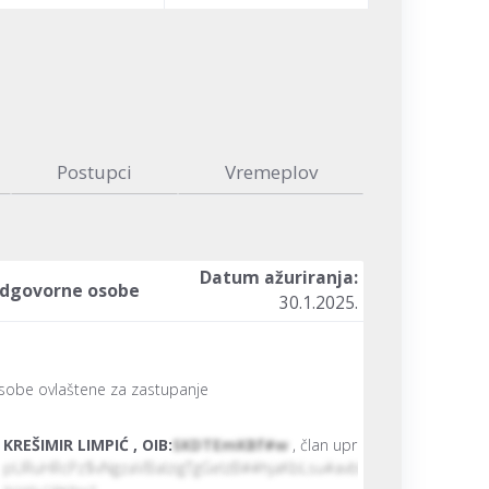
Postupci
Vremeplov
Datum ažuriranja:
dgovorne osobe
30.1.2025.
sobe ovlaštene za zastupanje
KREŠIMIR LIMPIĆ , OIB:
SKDTEmKBf#w
, član uprave
pURuHRcPz$vNgzaVBaIzigTgGelzB##hjaKbLsu#avbUd&cakRJgXAOJAr