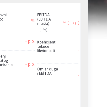
ovni
EBITDA
odi
(EBITDA
- %
- % (- p.p.)
marža)
- (- %)
- p.p.
Koeficijent
tekuće
-
likvidnosti
panj
-
titog
- p.p.
nciranja
Omjer duga
i EBITDA
-
-