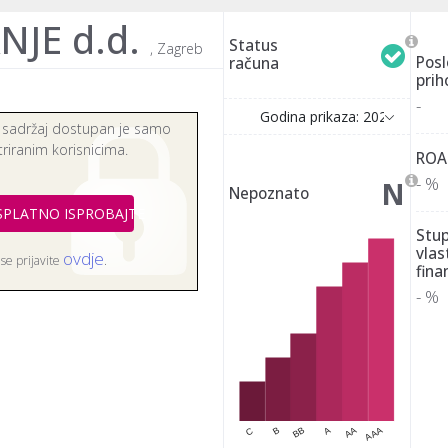
JE d.d.
Status
, Zagreb
Posl
računa
prih
-
Godina prikaza: 2025
 sadržaj dostupan je samo
triranim korisnicima.
ROA
- %
N
Nepoznato
SPLATNO ISPROBAJTE
Stu
vlas
ovdje
i se prijavite
.
fina
- %
BB
AAA
C
A
B
AA