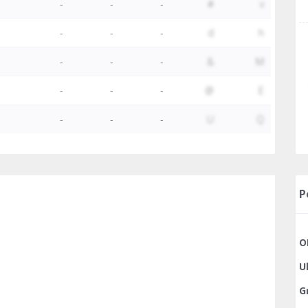
-
-
-
#
v
-
-
-
d
h
-
-
-
&
M
-
-
-
@
E
-
-
-
U
Q
P
O
U
G