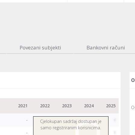
Povezani subjekti
Bankovni računi
O
2021
2022
2023
2024
2025
O
-
-
-
&
r
Cjelokupan sadržaj dostupan je
samo registriranim korisnicima.
-
-
-
y
t