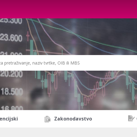
encijski
Zakonodavstvo