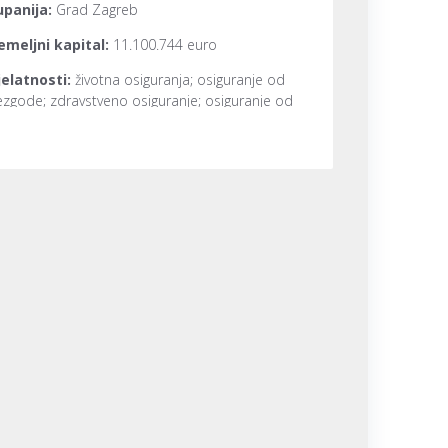
upanija:
Grad Zagreb
emeljni kapital:
11.100.744 euro
jelatnosti:
životna osiguranja; osiguranje od
zgode; zdravstveno osiguranje; osiguranje od
žara i elementarnih šteta; ostala osiguranja
ovine; ostala osiguranja od odgovornosti;
iguranje kredita; osiguranje jamstava; osiguranje
znih financijskih gubitaka; osiguranje troškova
avne zaštite; putno osiguranje; posredovanje kod
rodaje odnosno prodaja predmeta koji pripadnu
uštvu za osiguranje po osnovi obavljanja poslova
iguranja; poduzimanje mjera radi sprečavanja i
klanjanja opasnosti koje ugrožavaju osiguranu
ovinu i osobe; procjena stupnja izloženosti riziku
iguranog objekta i procjena šteta; obavljanje
ugih intelektualnih i tehničkih usluga u vezi s
slovima osiguranja; osiguranje robe u prijevozu