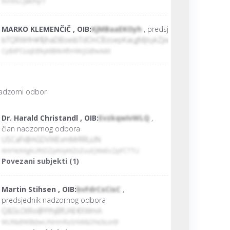
lNYtFŁCJBKPqrT
MARKO KLEMENČIČ , OIB:
KjMBaaEKOyh
, predsjednik uprave
bTQRWrlH#$JhaDBoeibTdOnCBzoepKaŁgMjlsykZjiwYABr@ZrfisfDN
Cp$XPCŁIqE@kyMBIWAfhHWcJG@wAdd
adzorni odbor
Dr. Harald Christandl , OIB:
EvzkqwIvWLQ
,
član nadzornog odbora
USCaFi@AGDVWEvmMrRRLŁlN
AHrNcKAgkURtDZpAVyAXZoZuuEjWeEŁQpFCTTU
Povezani subjekti (1)
Martin Stihsen , OIB:
bvFdrCsCisC
,
predsjednik nadzornog odbora
Q&SŁOtRo@YYhjBfUAE€XWmA
WLR&@WBsbwUNHmRaSrkW&DNcbLor@