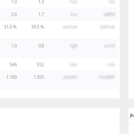
1,0
1,3
PdS
mti
2,6
1,7
knu
a@Rd
31,0 %
39,3 %
wxnL#e
SpbFu&
1,0
0,8
GgR
psVQ
546
552
S&o
mi&
1.189
1.355
yhAzEH
PoG@tF
P