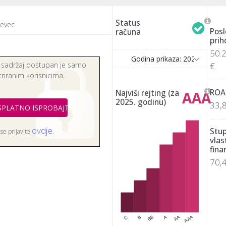
Status
jevec
Posl
računa
prih
50.
Godina prikaza: 2025
€
 sadržaj dostupan je samo
triranim korisnicima.
rnošću)
ROA
Najviši rejting (za
AAA
2025. godinu)
33,
SPLATNO ISPROBAJTE
ovdje
Stu
i se prijavite
.
vlas
fina
70,
BB
AAA
C
A
B
AA