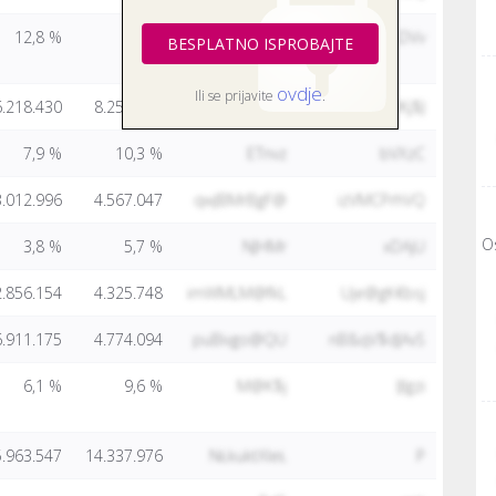
12,8 %
1,8 %
jHFWSY
SnXsDVv
BESPLATNO ISPROBAJTE
ovdje
Ili se prijavite
.
6.218.430
8.258.834
Lrvdv@EPO$
CHgw&WKj$J
7,9 %
10,3 %
ETnvz
bVXzC
3.012.996
4.567.047
qwJBMrBgF@
izVMCPrhVQ
O
3,8 %
5,7 %
NJHMr
xDAjU
2.856.154
4.325.748
imWMLM@fkL
Uje@gK€bsj
6.911.175
4.774.094
puBivgo@QU
nB&qV$dJAvS
6,1 %
9,6 %
M@K$j
lJlgzi
.963.547
14.337.976
NŁkuktXleŁ
P