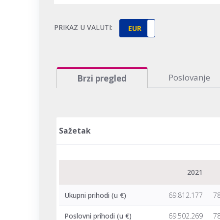
PRIKAZ U VALUTI:
EUR
HRK
Poslovanje
Brzi pregled
Sažetak
2021
Ukupni prihodi
(u €)
69.812.177
78
Poslovni prihodi
(u €)
69.502.269
78