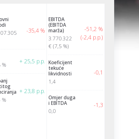
ovni
EBITDA
odi
(EBITDA
-51,2 %
-35,4 %
marža)
207.305
(-2,4 p.p.)
3.770.322
€
(7,5 %)
+ 25,5 p.p.
Koeficijent
8 %
tekuće
-0,1
likvidnosti
panj
1,4
titog
+ 23,8 p.p.
nciranja
Omjer duga
4 %
i EBITDA
-1,3
0,0