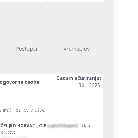
Postupci
Vremeplov
Datum ažuriranja:
dgovorne osobe
30.1.2025.
nivači i članovi društva
ŽELJKO HORVAT , OIB:
LqAnftXepmC
, član
društva