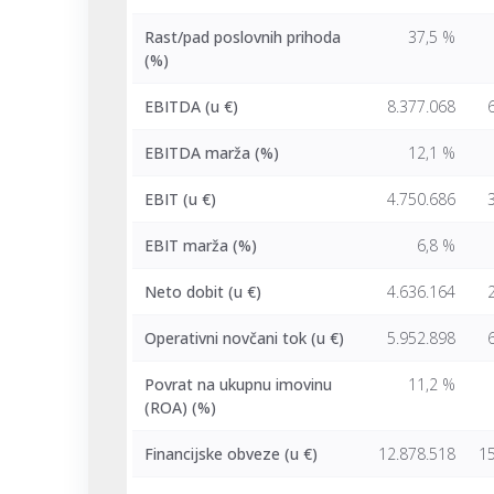
Rast/pad poslovnih prihoda
37,5 %
(%)
EBITDA
(u €)
8.377.068
EBITDA marža (%)
12,1 %
EBIT
(u €)
4.750.686
EBIT marža (%)
6,8 %
Neto dobit
(u €)
4.636.164
Operativni novčani tok
(u €)
5.952.898
Povrat na ukupnu imovinu
11,2 %
(ROA) (%)
Financijske obveze
(u €)
12.878.518
15