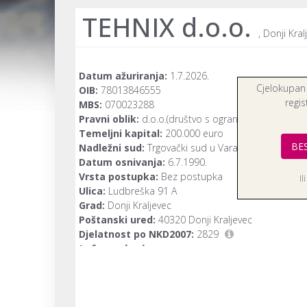
TEHNIX d.o.o.
, Donji Kral
Datum ažuriranja:
1.7.2026.
Cjelokupan
OIB:
78013846555
regis
MBS:
070023288
Pravni oblik:
d.o.o.(društvo s ograničenom odgovo
Temeljni kapital:
200.000 euro
BE
Nadležni sud:
Trgovački sud u Varaždinu
Datum osnivanja:
6.7.1990.
Vrsta postupka:
Bez postupka
Il
Ulica:
Ludbreška 91 A
Grad:
Donji Kraljevec
Poštanski ured:
40320 Donji Kraljevec
Djelatnost po NKD2007:
2829
Info podaci