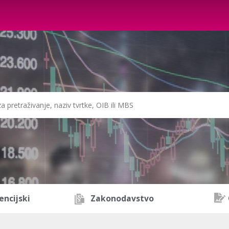
encijski
Zakonodavstvo