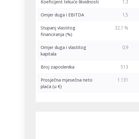
Koeficijent tekuće likvidnosti
1,3
Omjer duga i EBITDA
1,5
Stupanj vlastitog
32,1 %
financiranja (%)
Omjer duga i vlastitog
0,9
kapitala
Broj zaposlenika
513
Prosječna mjesečna neto
1.131
plaća
(u €)