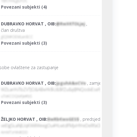
T@CFmŁgILFOC
Povezani subjekti (4)
DUBRAVKO HORVAT , OIB:
@RwX€fOŁjej
,
član društva
glQlX#OEMLen$CC
Povezani subjekti (3)
sobe ovlaštene za zastupanje
DUBRAVKO HORVAT , OIB:
jpguhA&oCVo
, zamjenik predsjednika 
WZŁanYvTbZVTJO&ABwYk$U&$fZu&ij@NQodvEseFyhgiNVWglA$xkrtB
uToKCOQioFje#bS
Povezani subjekti (3)
ŽELJKO HORVAT , OIB:
BwRb€woGES$
, predsjednik uprave
veElgSŁaNJUqKWiIIWeegOu#YŁwtdFMjxHYreDeRfaOInFGFWogpfuVg
AmMTzrWvfcDD