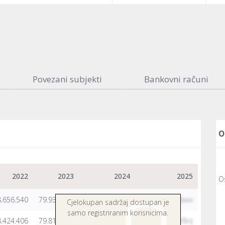
Povezani subjekti
Bankovni računi
O
2022
2023
2024
2025
Os
.656.540
79.933.918
LCJhptiruvo
Y&mXPaNOdww
Cjelokupan sadržaj dostupan je
samo registriranim korisnicima.
.424.406
79.816.863
N@v#QttpgZc
zfwYdwD#$nJ