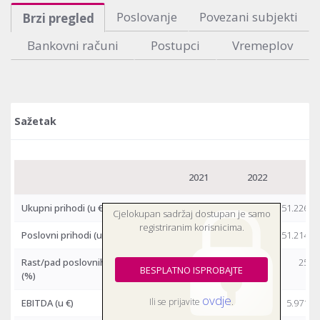
Poslovanje
Povezani subjekti
Brzi pregled
Bankovni računi
Postupci
Vremeplov
Sažetak
2021
2022
20
Ukupni prihodi
(u €)
34.180.084
40.972.349
51.226.0
Cjelokupan sadržaj dostupan je samo
registriranim korisnicima.
Poslovni prihodi
(u €)
34.101.842
40.908.003
51.214.8
Rast/pad poslovnih prihoda
2,0 %
20,0 %
25,2
BESPLATNO ISPROBAJTE
(%)
ovdje
Ili se prijavite
.
EBITDA
(u €)
3.509.823
3.885.775
5.971.0