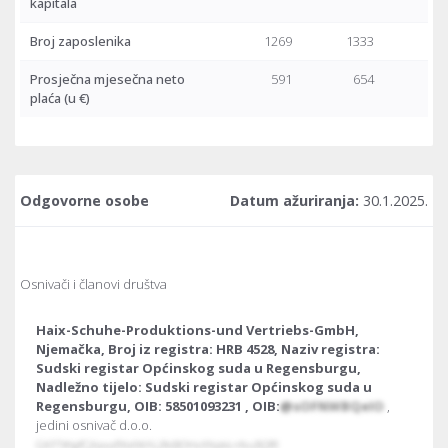
kapitala
Broj zaposlenika
1269
1333
13
Prosječna mjesečna neto
591
654
7
plaća
(u €)
Odgovorne osobe
Datum ažuriranja:
30.1.2025.
Osnivači i članovi društva
Haix-Schuhe-Produktions-und Vertriebs-GmbH,
Njemačka, Broj iz registra: HRB 4528, Naziv registra:
Sudski registar Općinskog suda u Regensburgu,
Nadležno tijelo: Sudski registar Općinskog suda u
Regensburgu, OIB: 58501093231 , OIB:
@sOFNWBQeIO
,
jedini osnivač d.o.o.
GKFT#tgfCjXaxaflKelWALJfk@OHxXNpkŁnfvuBQfR