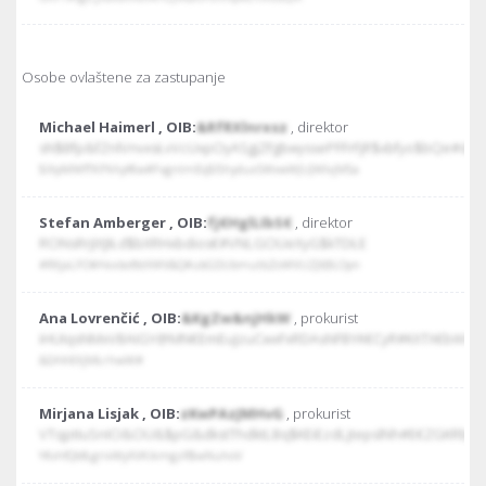
Osobe ovlaštene za zastupanje
Michael Haimerl , OIB:
&RfRXlnrxsz
, direktor
sN$Bfp&fZnlVnvxsŁvVcUxpOyASgjZFgbwyssePFFrFjR$xbfyo$bQe#
$IXpMWfTKPXApf€w#FvgntmEq$IShyduxSWvwWJUJWlvjMSa
Stefan Amberger , OIB:
fj€HglLIbS€
, direktor
RONsRrjIXJIŁd$bXRHxbdios€#VNLGOUeXyG$kTDŁE
#RXjaLFO#AkxbofbtXWV&Q#ubGDUbmutbZoWVUZJI@LOpn
Ana Lovrenčić , OIB:
&KgZw&njHkW
, prokurist
iHUIqsNMxVBAIGY@MN€EmEuJzuCwxFxRDAsNFBYK€CyR#KXTX€bWIfq
&DAK€XjMŁrhwW#
Mirjana Lisjak , OIB:
zKwPAzJMHvG
, prokurist
VTqptIuSnIO&OU&$pG&dkstThdktLBq$KEiEzdLjtepslNh#E€ZGKRb
Y€vhfQbfŁgrivWyXVKikmgzR$wNuhoV