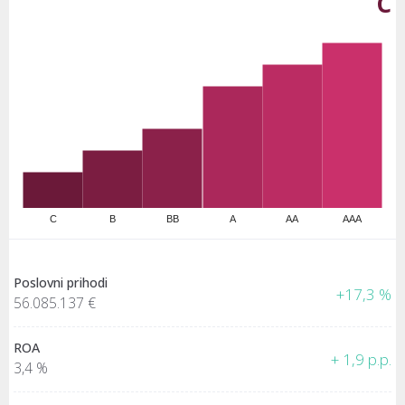
C
C
B
BB
A
AA
AAA
Poslovni prihodi
+17,3 %
56.085.137 €
ROA
+ 1,9 p.p.
3,4 %