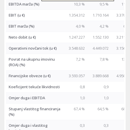
EBITDA marža (%)
10,3 %
9,5 %
11,7
EBIT
(u €)
1.354.312
1.710.164
3.370.5
EBIT marža (%)
4,0 %
4,2 %
6,6
Neto dobit
(u €)
1.247.227
1.552.130
3.211.5
Operativni novčani tok
(u €)
3.548.632
4.449.072
3.156.3
Povrat na ukupnu imovinu
7,2 %
7,8 %
13,3
(ROA) (%)
Financijske obveze
(u €)
3.593.057
3.889.668
4.950.2
Koeficijent tekuće likvidnosti
0,8
0,9
1
Omjer duga i EBITDA
1,0
1,0
0
Stupanj vlastitog financiranja
67,4 %
64,5 %
68,4
(%)
Omjer duga i vlastitog
0,3
0,3
0