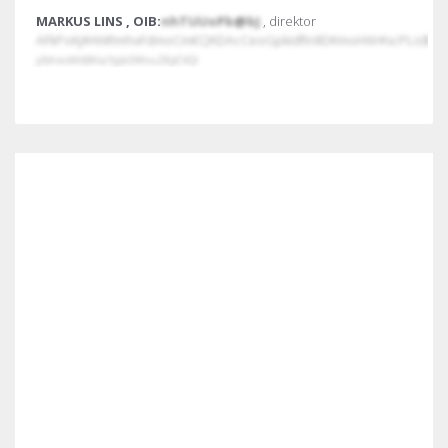
MARKUS LINS , OIB:
nhTUUoPb@bJ
, direktor
AFkPoKj#ANRmhxFdmoCm€QKDAcCeoGpkIdftnlIDKmoHW#scPLis$
yIbhxoWi@KscYpjkDWvuZ€pCVQI
Povezani subjekti (1)