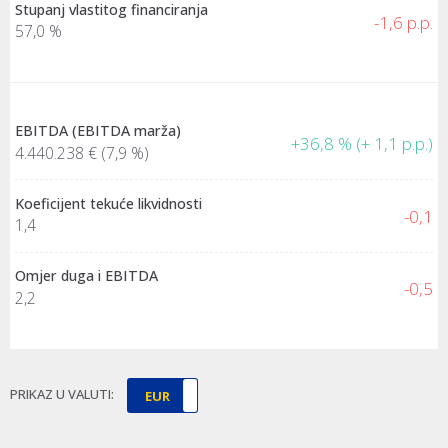
Stupanj vlastitog financiranja
-1,6 p.p.
57,0 %
EBITDA (EBITDA marža)
+36,8 % (+ 1,1 p.p.)
4.440.238 €
(7,9 %)
Koeficijent tekuće likvidnosti
-0,1
1,4
Omjer duga i EBITDA
-0,5
2,2
PRIKAZ U VALUTI:
EUR
HRK