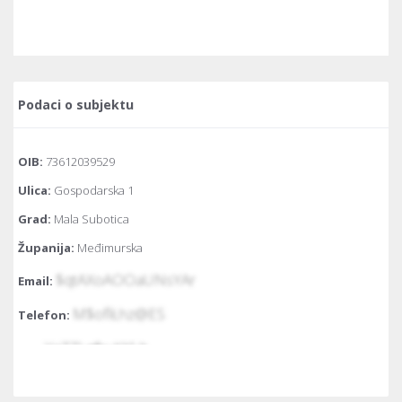
Podaci o subjektu
OIB:
73612039529
Ulica:
Gospodarska 1
Grad:
Mala Subotica
Županija:
Međimurska
$qtAXoAOOaUNsYAr
Email:
M$oflŁhz@ES
Telefon:
YzZZLgfbyKKUt
Fax:
Temeljni kapital:
683.770 euro