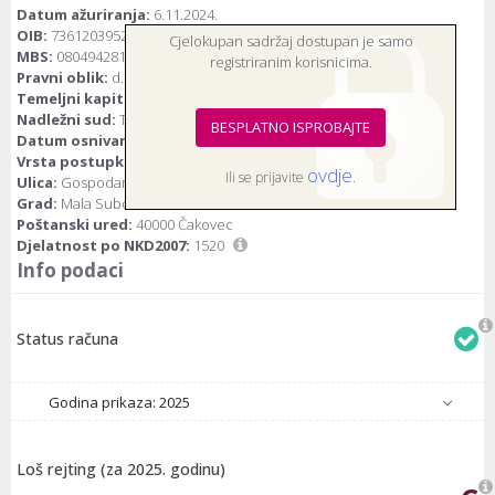
Datum ažuriranja:
6.11.2024.
OIB:
73612039529
Cjelokupan sadržaj dostupan je samo
MBS:
080494281
registriranim korisnicima.
Pravni oblik:
d.o.o.(društvo s ograničenom odgovornošću)
Temeljni kapital:
683.770 euro
Nadležni sud:
Trgovački sud u Varaždinu
BESPLATNO ISPROBAJTE
Datum osnivanja:
7.7.2004.
Vrsta postupka:
Bez postupka
ovdje
Ili se prijavite
.
Ulica:
Gospodarska 1
Grad:
Mala Subotica
Poštanski ured:
40000 Čakovec
Djelatnost po NKD2007:
1520
Info podaci
Status računa
Godina prikaza: 2025
Loš rejting (za 2025. godinu)