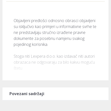
Objavljeni predlošci odnosno obrasci objavljeni 
su isključivo kao primjeri u informativne svrhe te 
ne predstavljaju stručno izrađene pravne 
dokumente za posebnu namjenu svakog 
pojedinog korisnika.

Stoga niti Lexpera d.o.o. kao izdavač niti autori 
obrazaca ne odgovaraju za bilo kakvu moguću 
štetu 
Povezani sadržaji