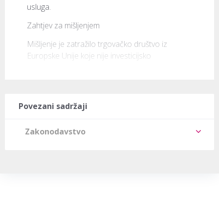
usluga. 
Zahtjev za mišljenjem
Mišljenje je zatražilo trgovačko društvo iz 
Europske Unije koje nije investicijsko 
Povezani sadržaji
Zakonodavstvo