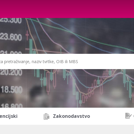
encijski
Zakonodavstvo