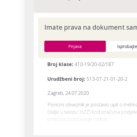
Imate prava na dokument samo
Prijava
Isprobajt
Broj klase:
410-19/20-02/187
Urudžbeni broj:
513-07-21-01-20-2
Zagreb, 24.07.2020
Porezni obveznik je postavio upit o tret
(dalje u tekstu: HZZ) kod izračuna podjele
potpora za očuvanje radnih 