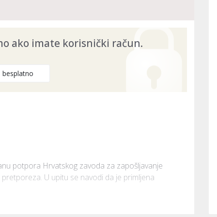
 ako imate korisnički račun.
e besplatno
manu potpora Hrvatskog zavoda za zapošljavanje 
 pretporeza. U upitu se navodi da je primljena 