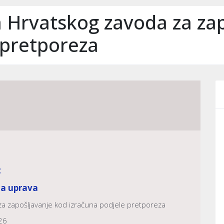
 Hrvatskog zavoda za zap
 pretporeza
t
na uprava
a zapošljavanje kod izračuna podjele pretporeza
26