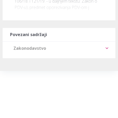
106/18. i 121/19. - u daljnjem tekstu: Zakon o 
PDV-u), predmet oporezivanja PDV-om j
Povezani sadržaji
Zakonodavstvo