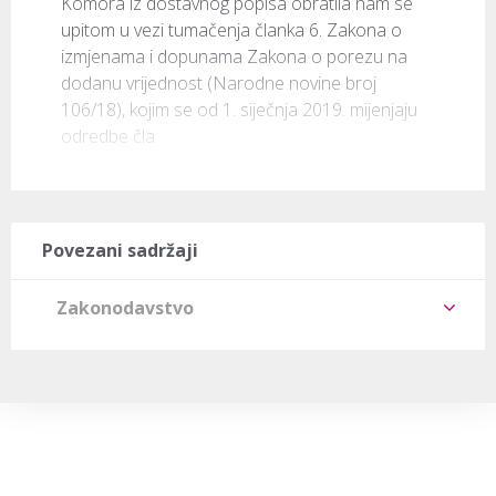
Komora iz dostavnog popisa obratila nam se 
upitom u vezi tumačenja članka 6. Zakona o 
izmjenama i dopunama Zakona o porezu na 
dodanu vrijednost (Narodne novine broj 
106/18), kojim se od 1. siječnja 2019. mijenjaju 
odredbe čla
Povezani sadržaji
Zakonodavstvo