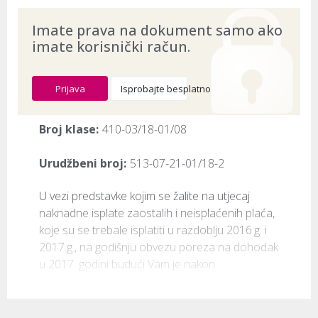
Imate prava na dokument samo ako
imate korisnički račun.
Prijava
Isprobajte besplatno
Broj klase:
410-03/18-01/08
Urudžbeni broj:
513-07-21-01/18-2
U vezi predstavke kojim se žalite na utjecaj 
naknadne isplate zaostalih i neisplaćenih plaća, 
koje su se trebale isplatiti u razdoblju 2016.g. i 
2017.g., na godišnju obvezu poreza na dohodak 
u 2017. godini budući Vam je nakon 