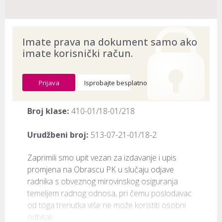
Imate prava na dokument samo ako
imate korisnički račun.
Prijava
Isprobajte besplatno
Broj klase:
410-01/18-01/218
Urudžbeni broj:
513-07-21-01/18-2
Zaprimili smo upit vezan za izdavanje i upis 
promjena na Obrascu PK u slučaju odjave 
radnika s obveznog mirovinskog osiguranja 
temeljem radnog odnosa, pri čemu poslodavac 
od toga trenutka više ne može koristiti osobni 
odbitak