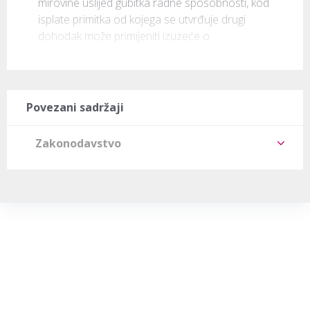
mirovine uslijed gubitka radne sposobnosti, kod 
isplate primitka od kojega se utvrđuje drugi 
dohodak može primijeniti izuzeće o
Povezani sadržaji
Zakonodavstvo