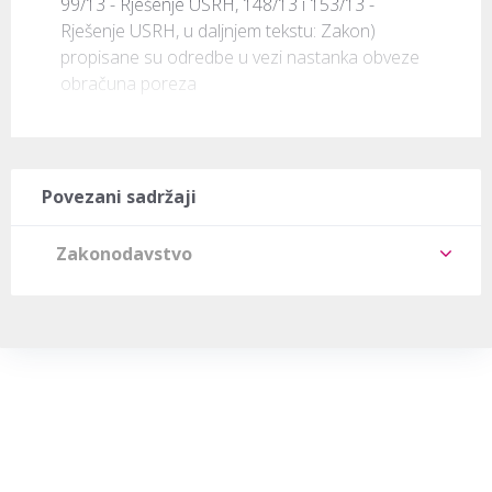
99/13 - Rješenje USRH, 148/13 i 153/13 - 
Rješenje USRH, u daljnjem tekstu: Zakon) 
propisane su odredbe u vezi nastanka obveze 
obračuna poreza
Povezani sadržaji
Zakonodavstvo