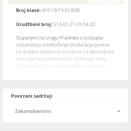
Broj klase:
410-19/13-01/698
Urudžbeni broj:
513-07-21-01/14-22
​Stupanjem na snagu Pravilnika o postupku 
ostvarivanja oslobođenja od plaćanja poreza 
na dodanu vrijednost i trošarine za diplomatska 
i konzularna predstavništvu, institucije i tijela 
Europske unije te međunarodne organizaci
Povezani sadržaji
Zakonodavstvo