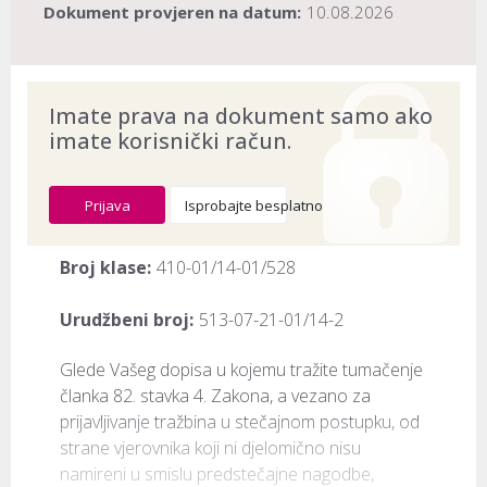
Dokument provjeren na datum:
10.08.2026
Imate prava na dokument samo ako
imate korisnički račun.
Prijava
Isprobajte besplatno
Broj klase:
410-01/14-01/528
Urudžbeni broj:
513-07-21-01/14-2
​Glede Vašeg dopisa u kojemu tražite tumačenje 
članka 82. stavka 4. Zakona, a vezano za 
prijavljivanje tražbina u stečajnom postupku, od 
strane vjerovnika koji ni djelomično nisu 
namireni u smislu predstečajne nagodbe, 