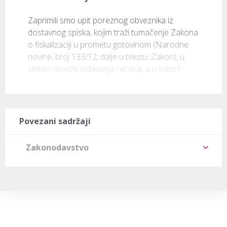
​Zaprimili smo upit poreznog obveznika iz 
dostavnog spiska, kojim traži tumačenje Zakona 
o fiskalizaciji u prometu gotovinom (Narodne 
novine, broj 133/12, dalje u tekstu: Zakon), u 
smislu obveze izdavanja računa, a u svezi t
Povezani sadržaji
Zakonodavstvo