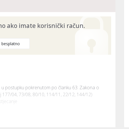
 ako imate korisnički račun.
e besplatno
 je u postupku pokrenutom po članku 63. Zakona o 
77/04, 73/08, 80/10, 114/11, 22/12, 144/12) 
stjecanje 