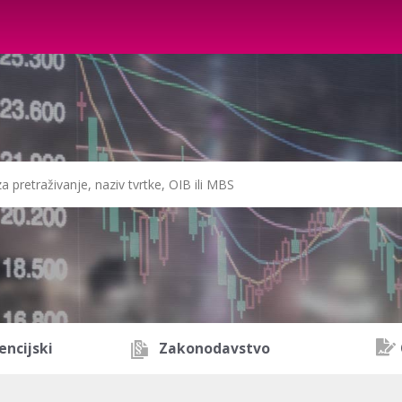
encijski
Zakonodavstvo