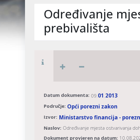
Određivanje mjes
prebivališta
Datum dokumenta:
01
2013
09.
.
Područje:
Opći porezni zakon
Izvor:
Ministarstvo financija - porez
Naslov:
Određivanje mjesta ostvarivanja doh
Dokument provjeren na datum:
10.08.20