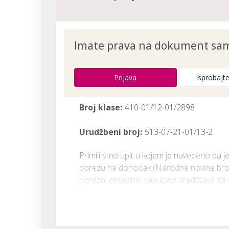
Imate prava na dokument samo
Prijava
Isprobajt
Broj klase:
410-01/12-01/2898
Urudžbeni broj:
513-07-21-01/13-2
​Primili smo upit u kojem je navedeno da
porezu na dohodak (Narodne novine broj 1
porezni obveznik, kao izvor sredstava za 