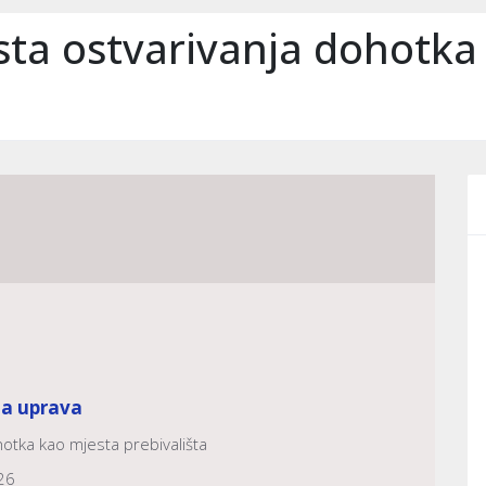
ta ostvarivanja dohotka
na uprava
otka kao mjesta prebivališta
26