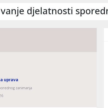
vanje djelatnosti spore
na uprava
sporednog zanimanja
26