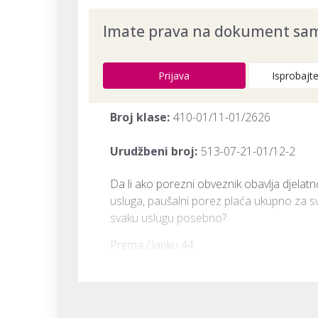
Imate prava na dokument samo
Prijava
Isprobajt
Broj klase:
410-01/11-01/2626
Urudžbeni broj:
513-07-21-01/12-2
Da li ako porezni obveznik obavlja djelatn
usluga, paušalni porez plaća ukupno za sve 
svaku uslugu posebno?
Prema članku 44.