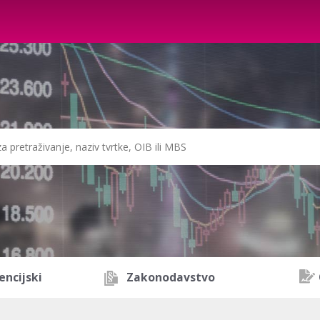
encijski
Zakonodavstvo