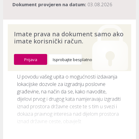
Dokument provjeren na datum:
03.08.2026
Imate prava na dokument samo ako
imate korisnički račun.
Prijava
Isprobajte besplatno
U povodu vašeg upita o mogućnosti izdavanja 
lokacijske dozvole za izgradnju poslovne 
građevine, na način da se, kako navodite, 
dijelovi prvog i drugog kata namjeravaju izgraditi 
iznad prostora državne ceste te s tim u svezi i 
dokaza pravnog interesa nad dijelom prostora 
iznad državne ceste, obavješt