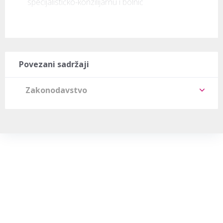
specijalističko-konzilijarnu i bolnič
Povezani sadržaji
Zakonodavstvo