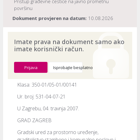
Pristup građevne čestice na javno prometnu
površinu
Dokument provjeren na datum:
10.08.2026
Imate prava na dokument samo ako
imate korisnički račun.
Prijava
Isprobajte besplatno
Klasa: 350-01/05-01/00141
Ur. broj: 531-04-07-21
U Zagrebu, 04. travnja 2007.
GRAD ZAGREB
Gradski ured za prostorno uređenje, 
graditeljstvo,stambene i komunalne poslove i 