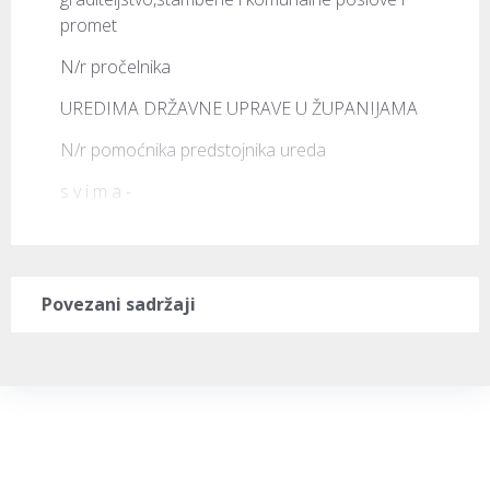
promet
N/r pročelnika
UREDIMA DRŽAVNE UPRAVE U ŽUPANIJAMA
N/r pomoćnika predstojnika ureda
s v i m a -
Povezani sadržaji