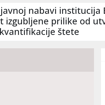
avnoj nabavi institucija 
ut izgubljene prilike od u
vantifikacije štete