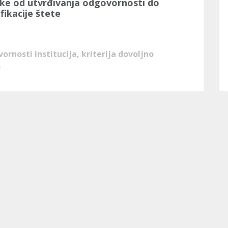
ilike od utvrđivanja odgovornosti do
fikacije štete
nosti institucija, kriterija dovoljno 
 