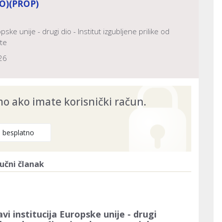
O)
(PROP)
ske unije - drugi dio - Institut izgubljene prilike od
ete
26
 ako imate korisnički račun.
e besplatno
učni članak
i institucija Europske unije - drugi