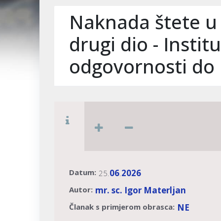
Naknada štete u j
drugi dio - Instit
odgovornosti do k
Datum:
06
2026
25.
.
Autor:
mr. sc. Igor Materljan
Članak s primjerom obrasca:
NE