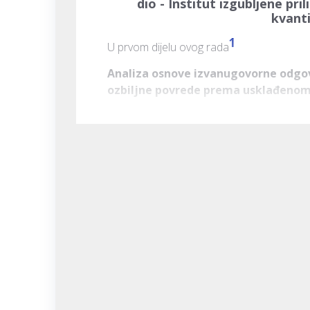
dio -
Institut izgubljene pr
kvanti
1
U prvom dijelu ovog rada
Analiza osnove izvanugovorne odgovor
ozbiljne povrede prema usklađenom