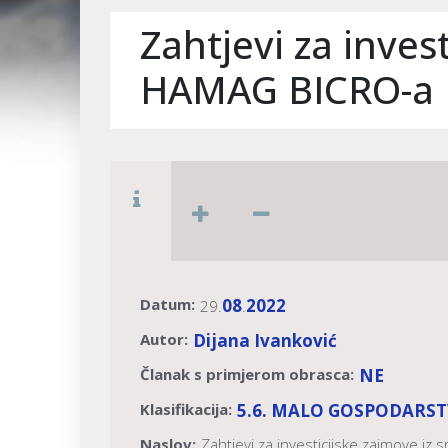
Zahtjevi za inve
HAMAG BICRO-a
Datum:
08
2022
29.
.
Autor:
Dijana Ivanković
Članak s primjerom obrasca:
NE
Klasifikacija:
5.6. MALO GOSPODARST
Naslov:
Zahtjevi za investicijske zajmove 