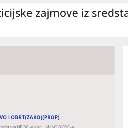
sticijske zajmove iz sred
VO I OBRT
(ZAKO)
(PROP)
iz sredstava NPOO-a kod HAMAG BICRO-a