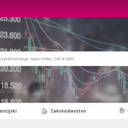
encijski
Zakonodavstvo