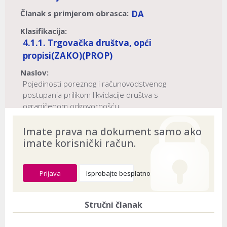
Članak s primjerom obrasca:
DA
Klasifikacija:
4.1.1. Trgovačka društva, opći
propisi
(ZAKO)
(PROP)
Naslov:
Pojedinosti poreznog i računovodstvenog
postupanja prilikom likvidacije društva s
ograničenom odgovornošću
Dokument provjeren na datum:
03.08.2026
Imate prava na dokument samo ako
imate korisnički račun.
Prijava
Isprobajte besplatno
Stručni članak