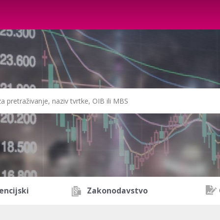
encijski
Zakonodavstvo