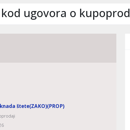
 kod ugovora o kupoprod
aknada štete
(ZAKO)
(PROP)
oprodaji
26