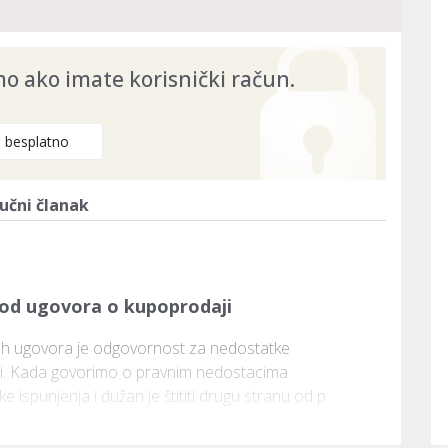
 ako imate korisnički račun.
e besplatno
učni članak
kod ugovora o kupoprodaji
ih ugovora je odgovornost za nedostatke 
avni. Kada govorimo o pravnim nedostacima 
ispunjenja i dužan je štititi drugu stranu od p