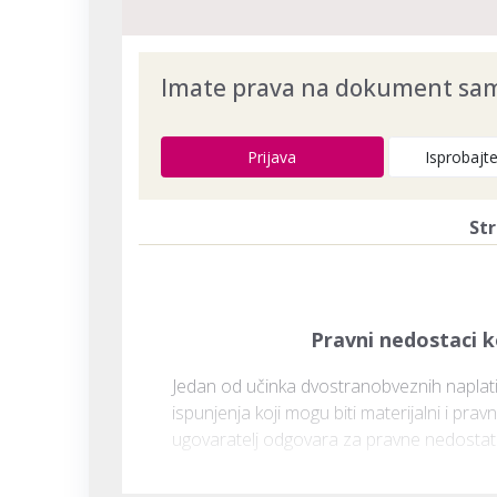
Imate prava na dokument samo
Prijava
Isprobajt
Str
Pravni nedostaci 
Jedan od učinka dvostranobveznih naplat
ispunjenja koji mogu biti materijalni i pr
ugovaratelj odgovara za pravne nedostatke 