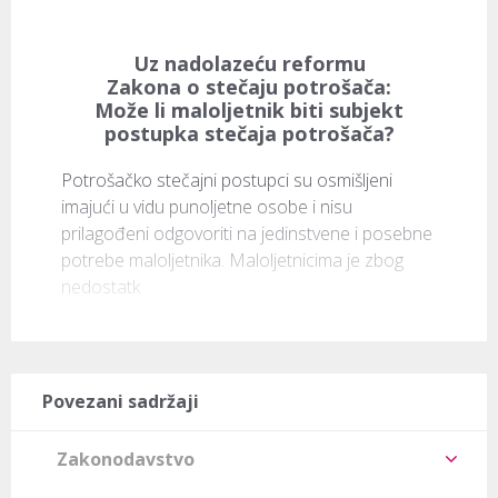
Uz nadolazeću reformu
Zakona o stečaju potrošača:
Može li maloljetnik biti subjekt
postupka stečaja potrošača?
Potrošačko stečajni postupci su osmišljeni 
imajući u vidu punoljetne osobe i nisu 
prilagođeni odgovoriti na jedinstvene i posebne 
potrebe maloljetnika. Maloljetnicima je zbog 
nedostatk
Povezani sadržaji
Zakonodavstvo