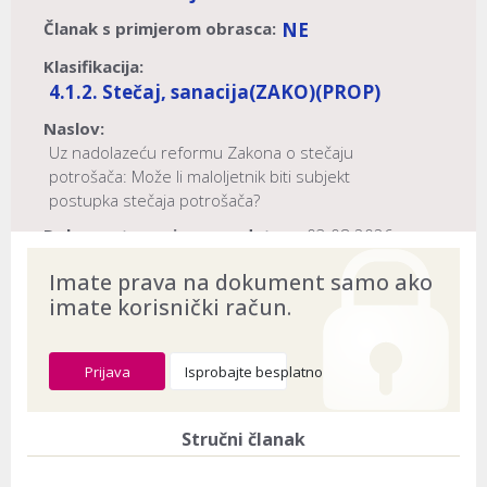
Članak s primjerom obrasca:
NE
Klasifikacija:
4.1.2. Stečaj, sanacija
(ZAKO)
(PROP)
Naslov:
Uz nadolazeću reformu Zakona o stečaju
potrošača: Može li maloljetnik biti subjekt
postupka stečaja potrošača?
Dokument provjeren na datum:
03.08.2026
Imate prava na dokument samo ako
imate korisnički račun.
Prijava
Isprobajte besplatno
Stručni članak