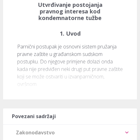
Utvrđivanje postojanja
pravnog interesa kod
kondemnatorne tužbe
1. Uvod
Parnični postupak je osnovni sistem pružanja 
pravne zaštite u građanskom sudskom 
postupku. Do njegove primjene dolazi onda 
kada nije predviđen neki drugi put pravne zaštite 
koji se može ostvariti u izvanparničnom, 
ovršnom 
Povezani sadržaji
Zakonodavstvo