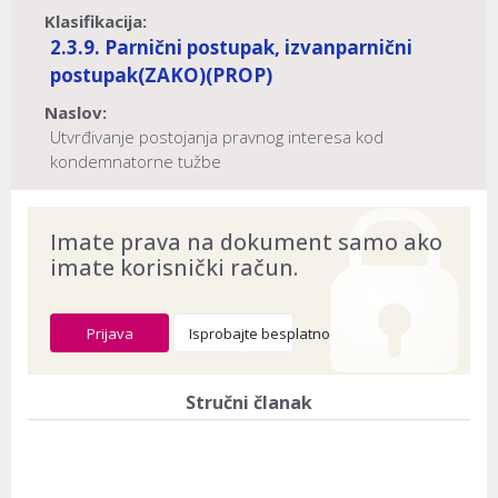
Klasifikacija:
2.3.9. Parnični postupak, izvanparnični
postupak
(ZAKO)
(PROP)
Naslov:
Utvrđivanje postojanja pravnog interesa kod
kondemnatorne tužbe
Dokument provjeren na datum:
03.08.2026
Imate prava na dokument samo ako
imate korisnički račun.
Prijava
Isprobajte besplatno
Stručni članak