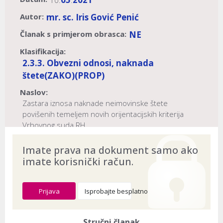
10.
.
Autor:
mr. sc. Iris Gović Penić
Članak s primjerom obrasca:
NE
Klasifikacija:
2.3.3. Obvezni odnosi, naknada
štete
(ZAKO)
(PROP)
Naslov:
Zastara iznosa naknade neimovinske štete
povišenih temeljem novih orijentacijskih kriterija
Vrhovnog suda RH
Dokument provjeren na datum:
03.08.2026
Imate prava na dokument samo ako
imate korisnički račun.
Prijava
Isprobajte besplatno
Stručni članak