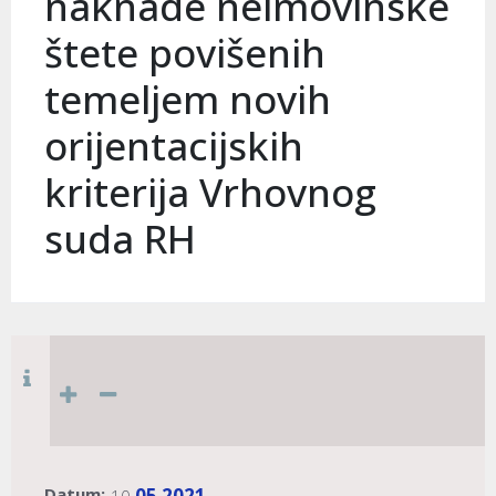
naknade neimovinske
štete povišenih
temeljem novih
orijentacijskih
kriterija Vrhovnog
suda RH
Datum:
05
2021