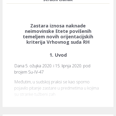
Zastara iznosa naknade
neimovinske štete povišenih
temeljem novih orijentacijskih
kriterija Vrhovnog suda RH
1.
Uvod
Dana 5. ožujka 2020. i 15. lipnja 2020. pod 
brojem 
Su-IV-47
Međutim, u sudskoj praksi se kao sporno 
pojavilo pitanje zastare u predmetima u kojima 
su stranke tužbeni zah