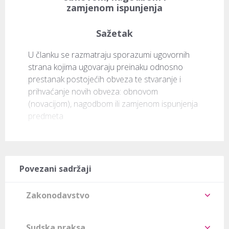
zamjenom ispunjenja
Sažetak
U članku se razmatraju sporazumi ugovornih 
strana kojima ugovaraju preinaku odnosno 
prestanak postojećih obveza te stvaranje i 
prihvaćanje novih obveza: obnovom 
(novacijom), nagodbom ili zamjenom ispunjenja 
predmeta 
Povezani sadržaji
Zakonodavstvo
Sudska praksa