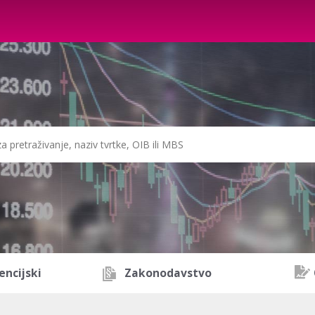
encijski
Zakonodavstvo