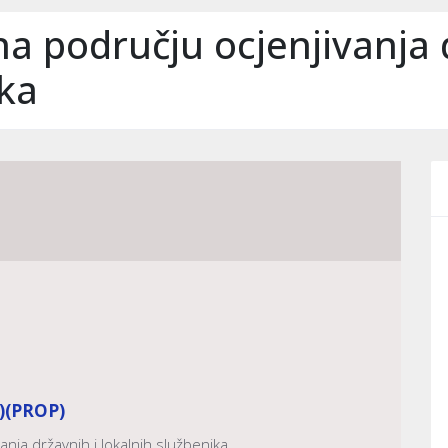
na području ocjenjivanja 
ika
)
(PROP)
anja državnih i lokalnih službenika