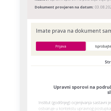
Dokument provjeren na datum:
03.08.20
Imate prava na dokument samo
Prijava
Isprobajt
Str
Upravni sporovi na područj
s
Institut (godišnjeg) ocjenjivanja sastavni
ostvaruje u kontekstu upravnog postupka i