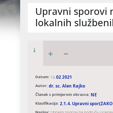
Upravni sporovi 
lokalnih služben
Datum:
02
2021
16.
.
Autor:
dr. sc. Alen Rajko
Članak s primjerom obrasca:
NE
Klasifikacija:
2.1.4. Upravni spor
(ZAKO
Naslov:
Upravni sporovi na području ocjenjiv