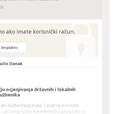
26
 ako imate korisnički račun.
e besplatno
učni članak
u ocjenjivanja državnih i lokalnih
lužbenika
 je dio službeničkog prava. Zasad se procesno 
 upravnog spora. Karakteristična pitanja što se 