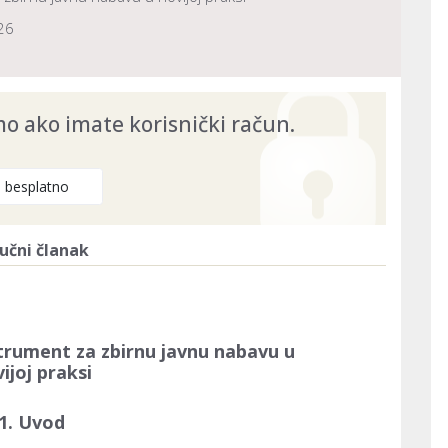
26
 ako imate korisnički račun.
e besplatno
učni članak
trument za zbirnu javnu nabavu u
ijoj praksi
1.
Uvod