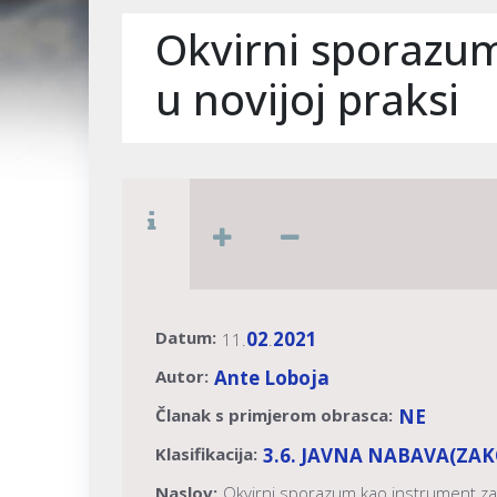
Okvirni sporazum
u novijoj praksi
Datum:
02
2021
11.
.
Autor:
Ante Loboja
Članak s primjerom obrasca:
NE
Klasifikacija:
3.6. JAVNA NABAVA
(ZAK
Naslov:
Okvirni sporazum kao instrument za 