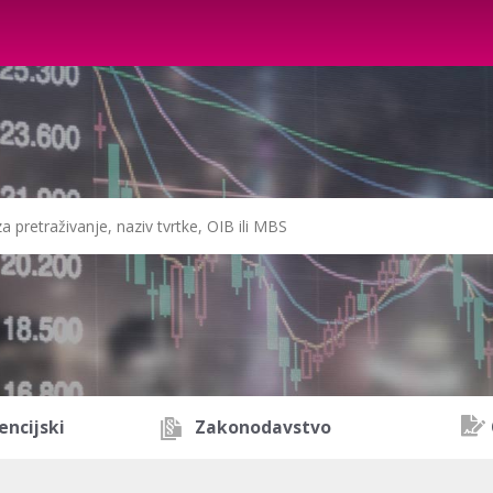
encijski
Zakonodavstvo