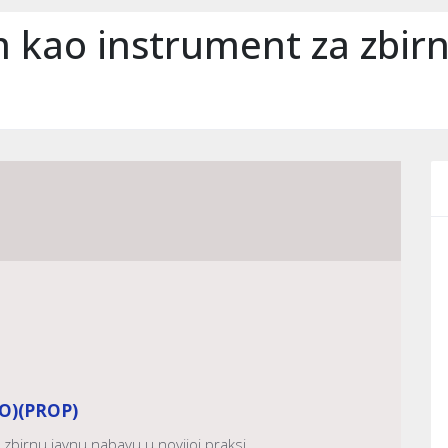
 kao instrument za zbir
O)
(PROP)
zbirnu javnu nabavu u novijoj praksi