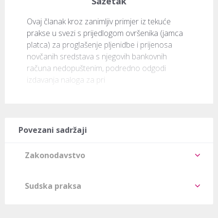
Sažetak
Ovaj članak kroz zanimljiv primjer iz tekuće 
prakse u svezi s prijedlogom ovršenika (jamca 
platca) za proglašenje pljenidbe i prijenosa 
novčanih sredstava s njegovih bankovnih 
računa nedopuštenim, podredno odgodi 
izdavanja naloga za pri
Povezani sadržaji
Zakonodavstvo
Sudska praksa