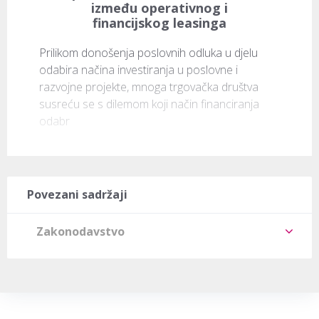
između operativnog i
financijskog leasinga
Prilikom donošenja poslovnih odluka u djelu 
odabira načina investiranja u poslovne i 
razvojne projekte, mnoga trgovačka društva 
susreću se s dilemom koji način financiranja 
odabr
Povezani sadržaji
Zakonodavstvo