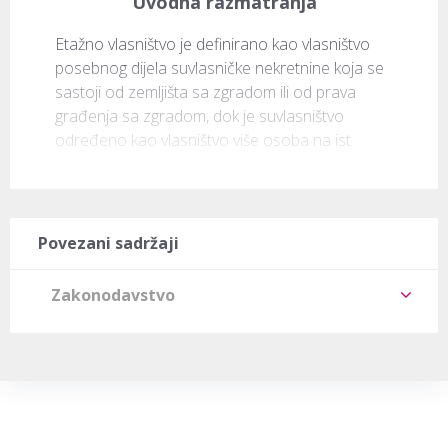
Uvodna razmatranja
Etažno vlasništvo je definirano kao vlasništvo 
posebnog dijela suvlasničke nekretnine koja se 
sastoji od zemljišta sa zgradom ili od prava 
građenja sa zgradom, dok je suvlasništvo 
određeno kao vlasništvo više osoba na ist
Povezani sadržaji
Zakonodavstvo