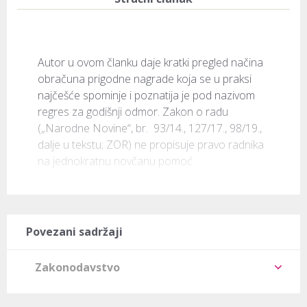
Autor u ovom članku daje kratki pregled načina 
obračuna prigodne nagrade koja se u praksi 
najčešće spominje i poznatija je pod nazivom 
regres za godišnji odmor. Zakon o radu 
(„Narodne Novine“, br.  93/14., 127/17., 98/19., 
dalje u tekstu; ZOR) ne propisuje pravo radnika 
na jednokratnu novčanu pomoć 
Povezani sadržaji
Zakonodavstvo