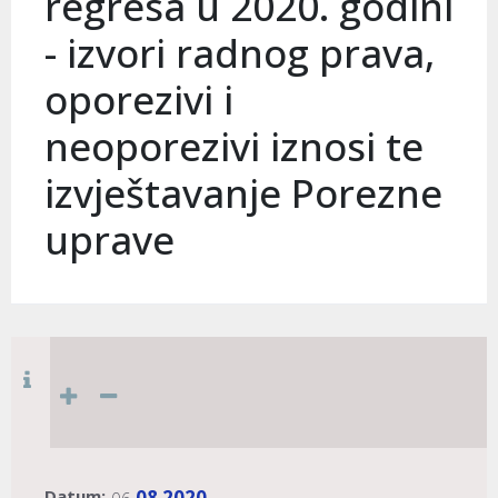
regresa u 2020. godini
- izvori radnog prava,
oporezivi i
neoporezivi iznosi te
izvještavanje Porezne
uprave
Datum:
08
2020