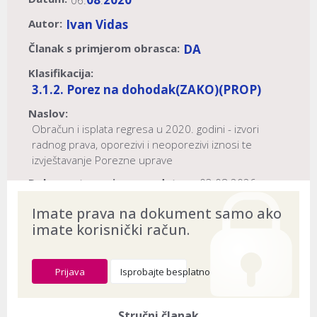
06.
.
Autor:
Ivan Vidas
Članak s primjerom obrasca:
DA
Klasifikacija:
3.1.2. Porez na dohodak
(ZAKO)
(PROP)
Naslov:
Obračun i isplata regresa u 2020. godini - izvori
radnog prava, oporezivi i neoporezivi iznosi te
izvještavanje Porezne uprave
Dokument provjeren na datum:
03.08.2026
Imate prava na dokument samo ako
imate korisnički račun.
Prijava
Isprobajte besplatno
Stručni članak