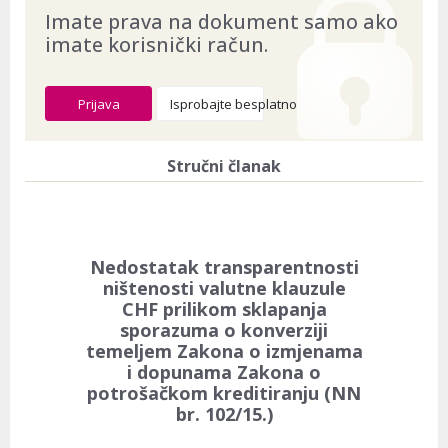
Imate prava na dokument samo ako
Dokument provjeren na datum:
03.08.2026
imate korisnički račun.
Prijava
Isprobajte besplatno
Stručni članak
Nedostatak transparentnosti
ništenosti valutne klauzule
CHF prilikom sklapanja
sporazuma o konverziji
temeljem Zakona o izmjenama
i dopunama Zakona o
potrošačkom kreditiranju (NN
br. 102/15.)