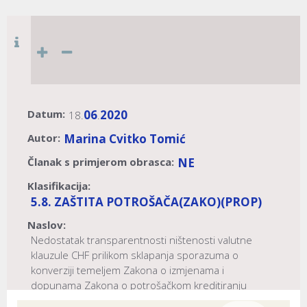
Datum:
06
2020
18.
.
Autor:
Marina Cvitko Tomić
Članak s primjerom obrasca:
NE
Klasifikacija:
5.8. ZAŠTITA POTROŠAČA
(ZAKO)
(PROP)
Naslov:
Nedostatak transparentnosti ništenosti valutne
klauzule CHF prilikom sklapanja sporazuma o
konverziji temeljem Zakona o izmjenama i
dopunama Zakona o potrošačkom kreditiranju
(NN br. 102/15.)