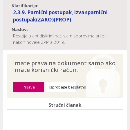
Klasifikacija:
2.3.9. Parnični postupak, izvanparnični
postupak
(ZAKO)
(PROP)
Naslov:
Revizija u antidiskriminacijskim sporovima prije i
nakon novele ZPP-a 2019.
Dokument provjeren na datum:
03.08.2026
Imate prava na dokument samo ako
imate korisnički račun.
Prijava
Isprobajte besplatno
Stručni članak