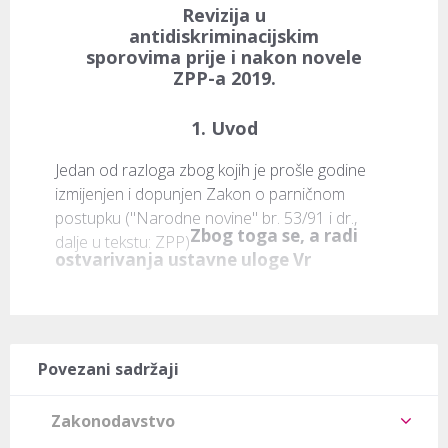
Revizija u
antidiskriminacijskim
sporovima prije i nakon novele
ZPP-a 2019.
1.
Uvod
Jedan od razloga zbog kojih je prošle godine 
izmijenjen i dopunjen Zakon o parničnom 
postupku ("Narodne novine" br. 53/91 i dr., 
Zbog toga se, a radi 
dalje u tekstu: ZPP)
ostvarivanja ustavne uloge Vr
Povezani sadržaji
Zakonodavstvo