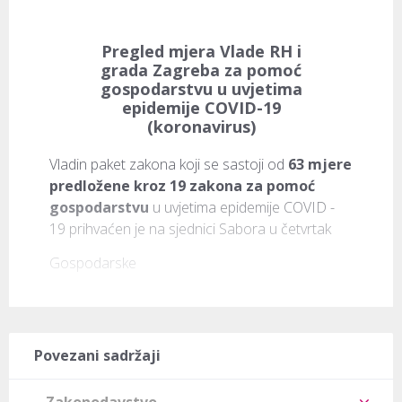
Pregled mjera Vlade RH i
grada Zagreba za pomoć
gospodarstvu u uvjetima
epidemije COVID-19
(koronavirus)
Vladin paket zakona koji se sastoji od 
63 mjere
predložene kroz 19 zakona
za pomoć 
gospodarstvu
 u uvjetima epidemije COVID - 
19 prihvaćen je na sjednici Sabora u četvrtak
Gospodarske 
Povezani sadržaji
Zakonodavstvo