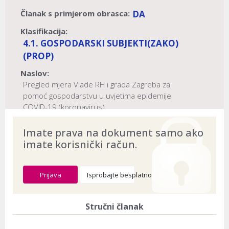
Članak s primjerom obrasca:
DA
Klasifikacija:
4.1. GOSPODARSKI SUBJEKTI
(ZAKO)
(PROP)
Naslov:
Pregled mjera Vlade RH i grada Zagreba za
pomoć gospodarstvu u uvjetima epidemije
COVID-19 (koronavirus)
Dokument provjeren na datum:
03.08.2026
Imate prava na dokument samo ako
imate korisnički račun.
Prijava
Isprobajte besplatno
Stručni članak