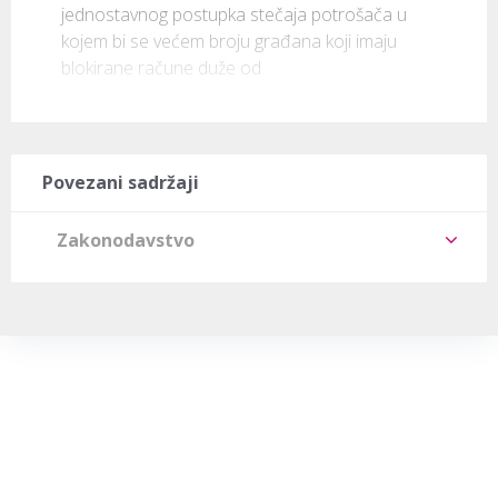
jednostavnog postupka stečaja potrošača u 
kojem bi se većem broju građana koji imaju 
blokirane račune duže od
Povezani sadržaji
Zakonodavstvo