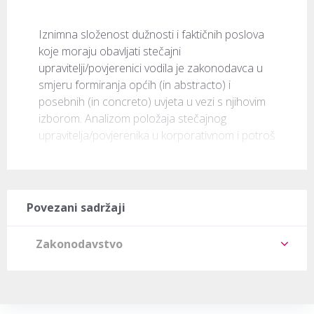
Iznimna složenost dužnosti i faktičnih poslova 
koje moraju obavljati stečajni 
upravitelji/povjerenici vodila je zakonodavca u 
smjeru formiranja općih (in abstracto) i 
posebnih (in concreto) uvjeta u vezi s njihovim 
izborom. Analizom položaja stečajnog 
upravitelja/povjerenika u korporativnom i potroš
Povezani sadržaji
Zakonodavstvo