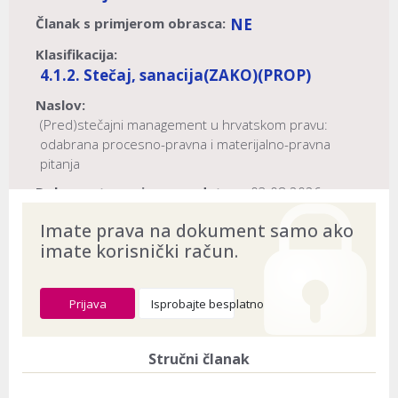
Članak s primjerom obrasca:
NE
Klasifikacija:
4.1.2. Stečaj, sanacija
(ZAKO)
(PROP)
Naslov:
(Pred)stečajni management u hrvatskom pravu:
odabrana procesno-pravna i materijalno-pravna
pitanja
Dokument provjeren na datum:
03.08.2026
Imate prava na dokument samo ako
imate korisnički račun.
Prijava
Isprobajte besplatno
Stručni članak