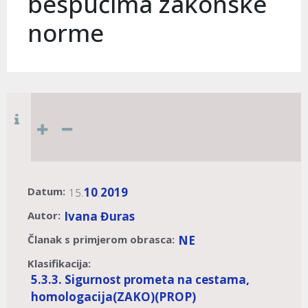
bespućima zakonske
norme
Datum:
10
2019
15.
.
Autor:
Ivana Đuras
Članak s primjerom obrasca:
NE
Klasifikacija:
5.3.3. Sigurnost prometa na cestama,
homologacija
(ZAKO)
(PROP)