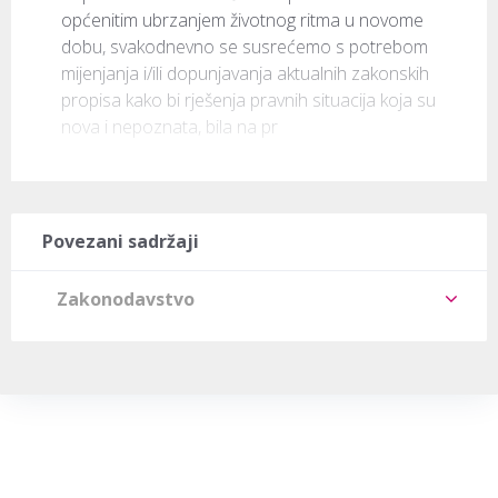
općenitim ubrzanjem životnog ritma u novome 
dobu, svakodnevno se susrećemo s potrebom 
mijenjanja i/ili dopunjavanja aktualnih zakonskih 
propisa kako bi rješenja pravnih situacija koja su 
nova i nepoznata, bila na pr
Povezani sadržaji
Zakonodavstvo